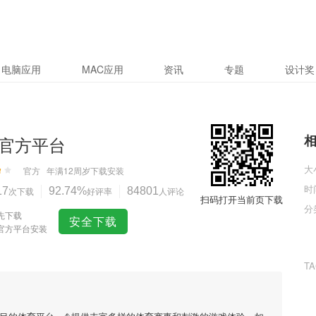
电脑应用
MAC应用
资讯
专题
设计奖
官方平台
大
官方
年满12周岁
下载安装
时
17
次下载
92.74%
好评率
84801
人评论
扫码打开当前页下载
分
先下载
安全下载
官方平台安装
T