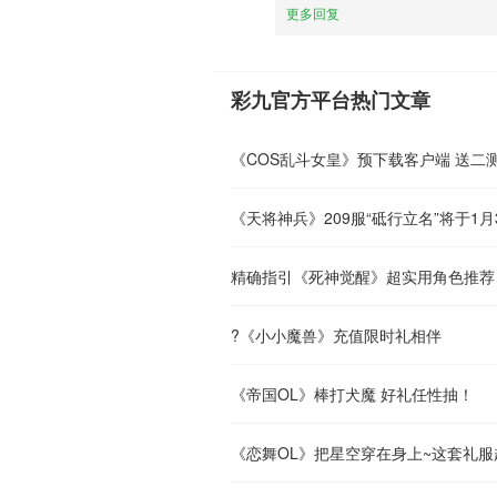
更多回复
彩九官方平台热门文章
《COS乱斗女皇》预下载客户端 送二
《天将神兵》209服“砥行立名”将于1月3
精确指引《死神觉醒》超实用角色推荐
?《小小魔兽》充值限时礼相伴
《帝国OL》棒打犬魔 好礼任性抽！
《恋舞OL》把星空穿在身上~这套礼服