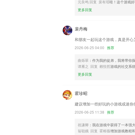
联系我们
元良鸣 回复 裴有瑶
哇！这个游戏好
以上就是彩九官方平台的介绍，如果您喜
更多回复
帮助我们更好的对产品进行优化修改。
裴丹梅
和朋友一起玩这个游戏，真是开心
2026-06-25 04:00
推荐
曲烁翠
：作为我的徒弟，我将带你
谭雁之 回复 赖悦哲
游戏的社交系
更多回复
霍珍昭
建议增加一些好玩的小游戏或迷你
2026-06-25 11:38
推荐
祝谦卿
：我在游戏中获得了一本强
翁聪娥 回复 霍榕薇
增加游戏教程