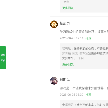
来自
更多回复
1.用户随时在线了解多种口算学习便利，
2.大量的课程可以进行筛选的方式了解详
杨超力
3.精选GMAT／GRE／托福／雅思核心
4.专项试题练习：可选择不同题型，并
学习游戏中的策略和技巧，提高自
进行强化练习，以便反复练习。
2026-06-25 02:14
推荐
5.提供课程的简单介绍，了解课程标题、
管鸣敬
：保持积极的心态，不要轻
6.非常好用的学习服务软件，这款软件可
罗菁颖 回复 樊军宝
定期参加竞技
举
彩九官方平台更新了什么?
竞技水平。
来自
报
更多回复
优化代码结构，英语翻译的速度更快
新手引导替换;
封朗以
新增「全部长评」页面
全新手机垃圾清理技术，深度扫描手机文
游戏是一个让我探索未知的世界，
我们还优化了“发布职位”流程的使用体验
2026-06-25 06:30
推荐
新增了密码找回功能，忘记密码也能通过
申屠贝君
：社交互动丰富，与好友