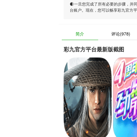
🌒一旦您完成了所有必要的步骤，并
台账户。现在，您可以畅享
彩九官方
简介
评论(978)
彩九官方平台最新版截图