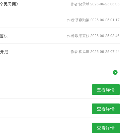
《全民天团》
作者:储承希 2026-06-25 06:36
作者:慕容勤策 2026-06-25 01:17
蕾尔
作者:欧阳宜枝 2026-06-25 08:46
爆开启
作者:柳风世 2026-06-25 07:44
查看详情
查看详情
查看详情