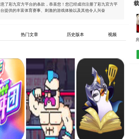
同意了
彩九官方平台
的条款，恭喜您！您已经成功注册了彩九官方平
平台
提供的丰富体育赛事、刺激的游戏体验以及其他令人兴奋
热门文章
历史版本
视频
房