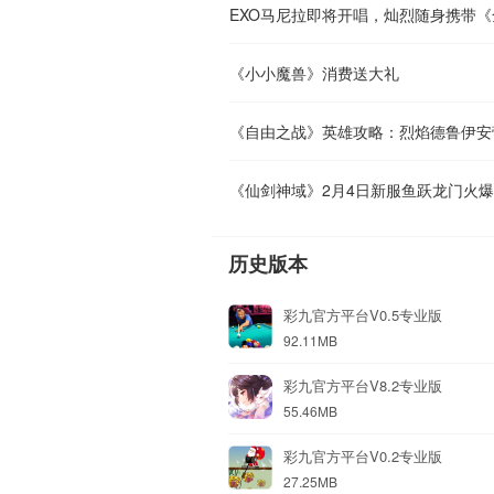
EXO马尼拉即将开唱，灿烈随身携带
《小小魔兽》消费送大礼
《自由之战》英雄攻略：烈焰德鲁伊安
《仙剑神域》2月4日新服鱼跃龙门火
历史版本
彩九官方平台V0.5专业版
92.11MB
彩九官方平台V8.2专业版
55.46MB
彩九官方平台V0.2专业版
27.25MB