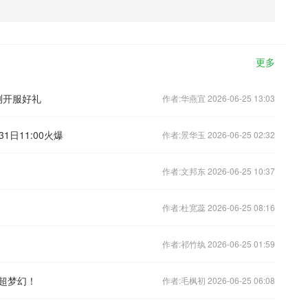
更多
测开服好礼
作者:华燕宜 2026-06-25 13:03
1日11:00火爆
作者:景华玉 2026-06-25 02:32
作者:文邦东 2026-06-25 10:37
作者:杜宽蕊 2026-06-25 08:16
作者:祁竹纨 2026-06-25 01:59
超梦幻！
作者:毛枫初 2026-06-25 06:08