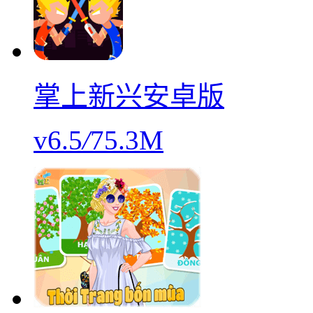
掌上新兴安卓版
v6.5
/
75.3M