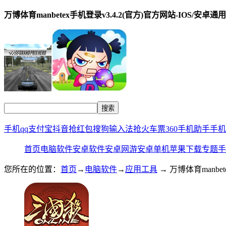
万博体育manbetex手机登录v3.4.2(官方)官方网站-IOS/安卓
手机qq
支付宝
抖音
抢红包
搜狗输入法
抢火车票
360手机助手
手机
首页
电脑软件
安卓软件
安卓网游
安卓单机
苹果下载
专题
手
您所在的位置：
首页
→
电脑软件
→
应用工具
→ 万博体育manbe