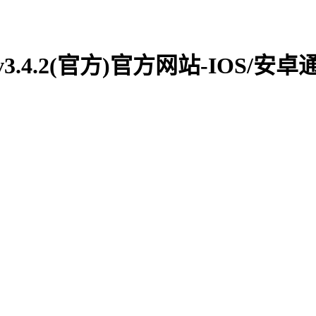
3.4.2(官方)官方网站-IOS/安