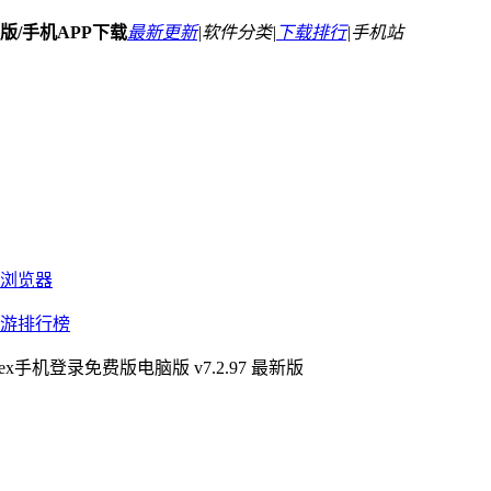
通用版/手机APP下载
最新更新
|
软件分类|
下载排行
|
手机站
浏览器
游排行榜
tex手机登录免费版电脑版 v7.2.97 最新版