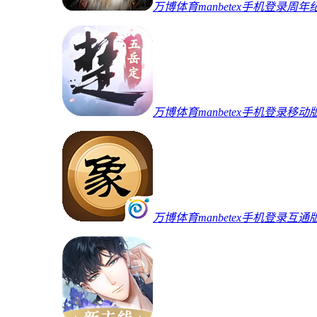
万博体育manbetex手机登录周年
万博体育manbetex手机登录移动
万博体育manbetex手机登录互通