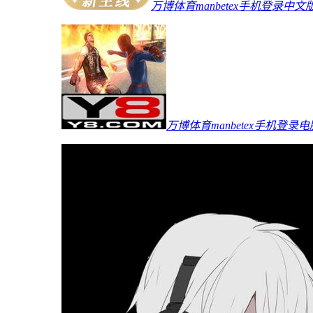
万博体育manbetex手机登录中文
万博体育manbetex手机登录