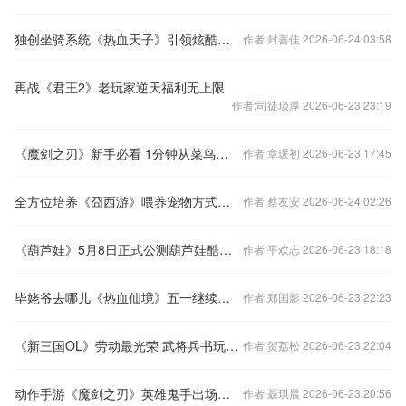
独创坐骑系统《热血天子》引领炫酷国战风
作者:封善佳 2026-06-24 03:58
再战《君王2》老玩家逆天福利无上限
作者:司徒琰厚 2026-06-23 23:19
《魔剑之刃》新手必看 1分钟从菜鸟变达人
作者:章瑗初 2026-06-23 17:45
全方位培养《囧西游》喂养宠物方式攻略
作者:蔡友安 2026-06-24 02:26
《葫芦娃》5月8日正式公测葫芦娃酷萌出击
作者:平欢志 2026-06-23 18:18
毕姥爷去哪儿《热血仙境》五一继续三天乐
作者:郑国影 2026-06-23 22:23
《新三国OL》劳动最光荣 武将兵书玩不停
作者:贺荔松 2026-06-23 22:04
动作手游《魔剑之刃》英雄鬼手出场画面视频
作者:聂琪晨 2026-06-23 20:56