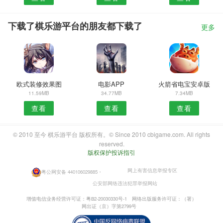
下载了棋乐游平台的朋友都下载了
更多
欧式装修效果图
电影APP
火箭省电宝安卓版
11.59MB
34.77MB
7.34MB
查看
查看
查看
© 2010 至今 棋乐游平台 版权所有。© Since 2010 cbigame.com. All rights
reserved.
版权保护投诉指引
网上有害信息举报专区
粤公网安备 440106029885
・
公安部网络违法犯罪举报网站
增值电信业务经营许可证：粤B2-20030330号-1
网络出版服务许可证：（署）
网出证（京）字第2799号