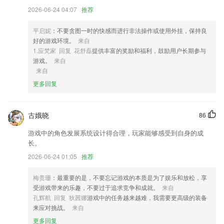
2,营养菜谱均衡搭配健康饮食快乐成长；
2026-06-24 04:07
推荐
3,校园通讯录：查看校园和班级通讯录，方便快捷沟通联系
4,有专业的课程录制团队，还有专业的授课艺师。
平启妮
：不要贪图一时的快感而进行非法操作或使用外挂，保持良
好的游戏环境。
来自
5,对于店铺的任何情况都能第一时间知道，是一个非常方便的管理软件。
1.应梵家 回复 花舒磊
提供丰富的奖励和福利，鼓励用户长期参与
6,快速、高效，识别率高达98%;
游戏。
来自
来自
棋乐游平台软件优势
更多回复
1.签约了数百位世界级教授与企业家导师，年度影响力触达5亿人次
2.WPS特约金牌讲师、微软全球价值专家、大神带你玩转office！提升你
古娥晓
86
的PPT风格、拯救你的Word水平、提高你的Excel能力，让你告别穷忙和
低效工作，成为职场赢家！
游戏中的角色发展系统设计得合理，玩家能够感受到自身的成
长。
3.课观专业的教师资格证、教师招聘考试师资团队，教师备考路上好帮
手；
2026-06-24 01:05
推荐
4.丰富多彩的学习资料，让用户在进行线上学习的时候更轻松。
梅贵珊
：最重要的是，不要忘记游戏的本质是为了娱乐和放松，享
5.去签到，玩PK，学配音绘本，看同学动态，让你趣味学习，快乐成长
受游戏带来的乐趣，不要过于追求竞争和成就。
来自
孔辉航 回复 狄茜娜
游戏中的任务越来越难，我需要更高级的装备
6.现在可以选择购买不同的替代调音套件（包括降D、开放式、自定义调
来应对挑战。
来自
音、尤克里里琴调音等）
更多回复
棋乐游平台更新了什么?