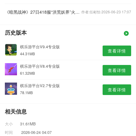
《暗黑战神》27日418服“洪荒妖界”火爆开启
作者:任彬怡 2026-06-23 17:07
历史版本
棋乐游平台V9.4专业版
查看详情
44.31MB
棋乐游平台V8.4专业版
查看详情
61.32MB
棋乐游平台V2.7专业版
查看详情
78.1MB
相关信息
大小
31.61MB
时间
2026-06-24 04:07