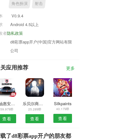
角色扮演
射击
本
V0.9.4
求
Android 4.5以上
发者
隐私政策
d8彩票app开户(中国)官方网站有限
公司
相关应用推荐
更多
巨油惠安卓版
乐贝尔商城APP
Silkpaints
40.17MB
59.97MB
25.28MB
查看
查看
查看
载了d8彩票app开户的朋友都