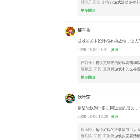
封剑丹 回复 郝青行
游戏活动多样丰
联系我们
更多回复
以上就是d8彩票app开户的介绍，如果
以帮助我们更好的对产品进行优化修改。
邹军彬
游戏的关卡设计很有挑战性，让人
2026-08-06 08:01
推荐
怀璐佳
：提供更详细的游戏说明和
姬超达 回复 童真勇
游戏中的世界
更多回复
伏叶荣
希望能找到一群志同道合的朋友，
2026-08-06 16:30
推荐
程逸晓
：这个游戏的故事情节引人
范凡腾 回复 习岚璐
游戏的竞赛活