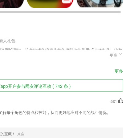
新人礼包.
碰撞类型IO手游，这款游戏的设定非常的模型搞笑采用3D技术制作，让整
更多
在一个集合形状的战场上，通过激烈的碰撞进行比拼，决出胜负，每个
通过蓄力、加速、碰撞，将对手撞出赛场，每局游戏最多支持实名玩家
咱们都是用实力说话。
更多
app开户参与网友评论互动 ( 742 条 )
。
买，非常的方便。
531
件相比，拥有更加方便的看书功能，可以在线也可以离线看书，感受实时
了解每个角色的特点和技能，从而更好地应对不同的战斗情况。
，高效收集错题
藏的宝藏！
来自