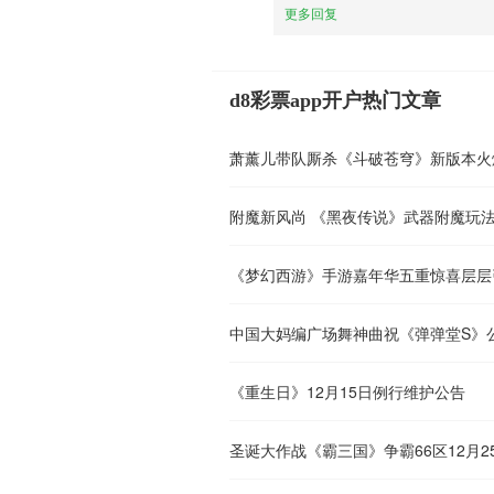
更多回复
d8彩票app开户热门文章
萧薰儿带队厮杀《斗破苍穹》新版本火
附魔新风尚 《黑夜传说》武器附魔玩
《梦幻西游》手游嘉年华五重惊喜层层
中国大妈编广场舞神曲祝《弹弹堂S》
《重生日》12月15日例行维护公告
圣诞大作战《霸三国》争霸66区12月