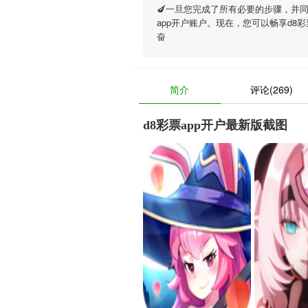
🍆一旦您完成了所有必要的步骤，并
app开户账户。现在，您可以畅享
d8彩
奋
简介
评论(269)
d8彩票app开户最新版截图