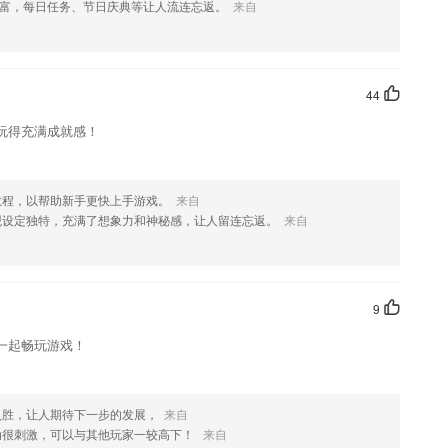
富，每日任务、节日庆典等让人流连忘返。
来自
您喜欢这款软件，您可以到应用商店进行打分评论，说出您的使用经历，
44
玩得充满成就感！
教程，以帮助新手更快上手游戏。
来自
观设定独特，充满了想象力和神秘感，让人留连忘返。
来自
9
一起畅玩游戏！
入胜，让人期待下一步的发展，
来自
动很刺激，可以与其他玩家一较高下！
来自