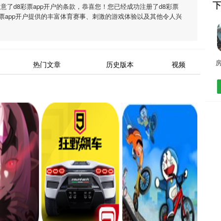
同意了
d8彩票app开户
的条款，恭喜您！您已经成功注册了d8彩票
票app开户
提供的丰富体育赛事、刺激的游戏体验以及其他令人兴
房
热门文章
历史版本
视频