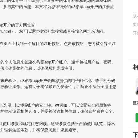
受瞩目的体育平台，📀提供丰富多样的体育赛事和刺激的游戏体验。
，参与其中的乐趣，本文将为您详细介绍
d8彩票app开户
的注册流
版
要
pp开户
的官方网址🈴
/soft/40301.html）。您可以通过搜索引擎搜索或直接输入网址来访问。
开
会在页面上找到一个醒目的注册按钮。点击该按钮，您将被引导至注
要的个人信息来创建
d8彩票app开户
账户。通常包括用户名、密码、
提供准确完整的信息，以确保顺利完成注册。
行账户验证。
d8彩票app开户
会向您提供的电子邮件地址或手机号码
进行验证操作。这有助于确保账户的安全性，并防止不法分子滥用您
全选项，以增强账户的安全性。🚛例如，可以设置安全问题和答
统的提示设置相关选项，并妥善保管相关信息，确保您的账户安全。
供使用条款和规定供您阅读。这些条款包括平台的使用规范、隐私
读并理解这些条款，并确保您同意并愿意遵守。
下