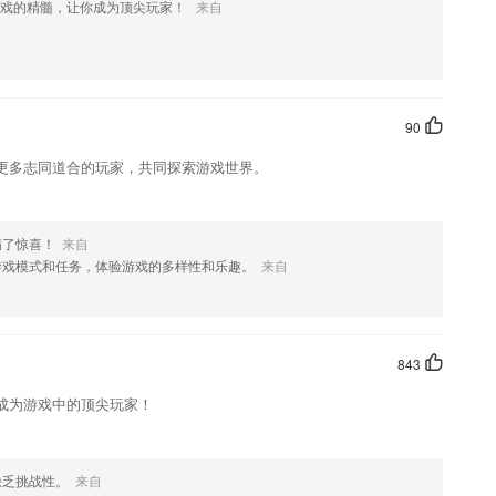
游戏的精髓，让你成为顶尖玩家！
来自
观看娱乐八卦短视频，简单便捷。
够读出来，最后还能写出来。
仿佛身临其境的考试
90
通过无忧
更多志同道合的玩家，共同探索游戏世界。
学习时保持愉悦
以更好地去查看更多详情。
满了惊喜！
来自
那位大师吗？
游戏模式和任务，体验游戏的多样性和乐趣。
来自
843
成为游戏中的顶尖玩家！
缺乏挑战性。
来自