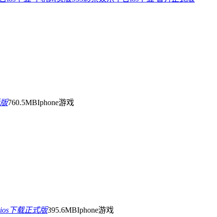
活版
760.5MB
Iphone游戏
ios下载正式版
395.6MB
Iphone游戏