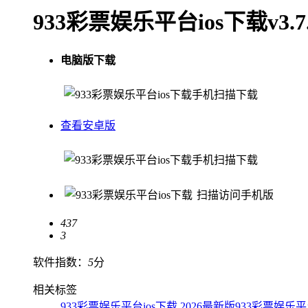
933彩票娱乐平台ios下载v3.7
电脑版下载
手机扫描下载
查看安卓版
手机扫描下载
扫描访问手机版
437
3
软件指数：
5
分
相关标签
933彩票娱乐平台ios下载 2026最新版
933彩票娱乐平