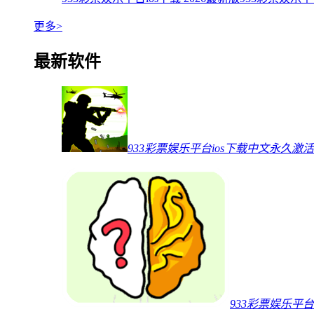
更多>
最新软件
933彩票娱乐平台ios下载中文永久激
933彩票娱乐平台