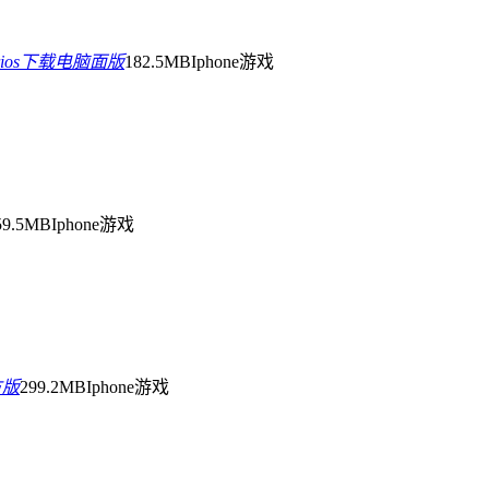
ios下载电脑面版
182.5MB
Iphone游戏
59.5MB
Iphone游戏
方版
299.2MB
Iphone游戏