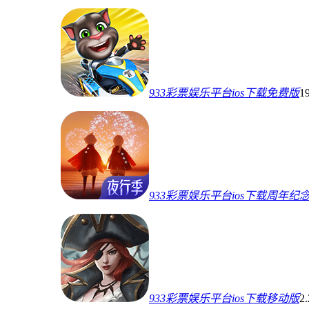
933彩票娱乐平台ios下载免费版
1
933彩票娱乐平台ios下载周年纪
933彩票娱乐平台ios下载移动版
2