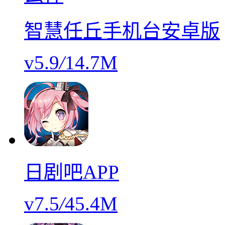
智慧任丘手机台安卓版
v5.9
/
14.7M
日剧吧APP
v7.5
/
45.4M