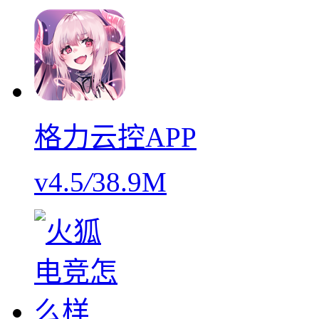
格力云控APP
v4.5
/
38.9M