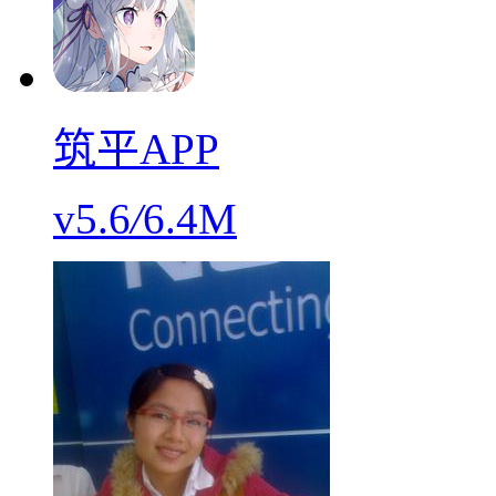
筑平APP
v5.6
/
6.4M