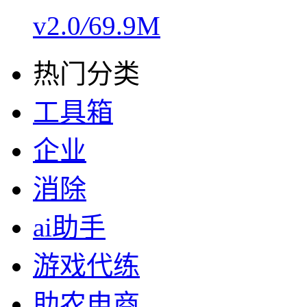
v2.0
/
69.9M
热门分类
工具箱
企业
消除
ai助手
游戏代练
助农电商