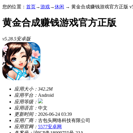
您的位置：
首页
→
游戏
→
休闲
→ 黄金合成赚钱游戏官方正版 v5.
黄金合成赚钱游戏官方正版
v5.28.5安卓版
应用大小：
342.2M
应用平台：
Android
应用等级：
应用语言：
中文
更新时间：
2026-06-24 03:39
应用厂商：
古包头网络科技有限公司
应用官网：
5577安卓网
备案号：
沪ICP备18009755号-23A