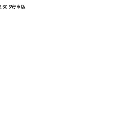
60.5安卓版