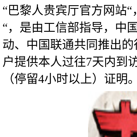
“巴黎人贵宾厅官方网站“
“，是由工信部指导，中
动、中国联通共同推出的
户提供本人过往7天内到
（停留4小时以上）证明