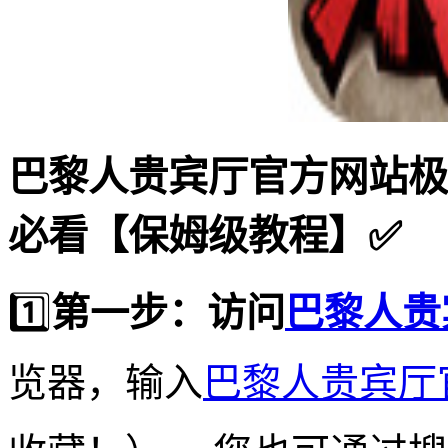
巴黎人贵宾厅官方网站极
必看【保姆级教程】✅
1️⃣
第一步：访问
巴黎人贵
览器，输入
巴黎人贵宾厅