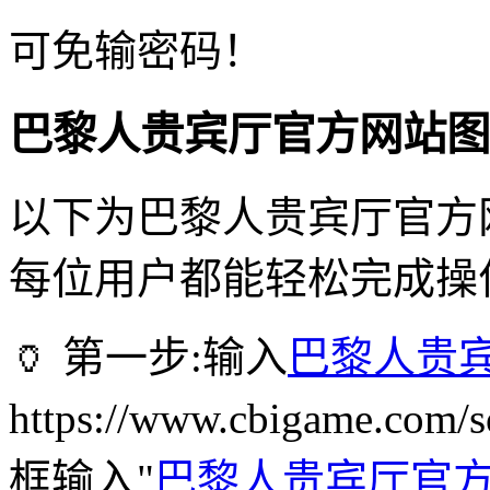
可免输密码！
巴黎人贵宾厅官方网站图
以下为巴黎人贵宾厅官方
每位用户都能轻松完成操
🏺 第一步:输入
巴黎人贵
https://www.cbigame.c
框输入"
巴黎人贵宾厅官