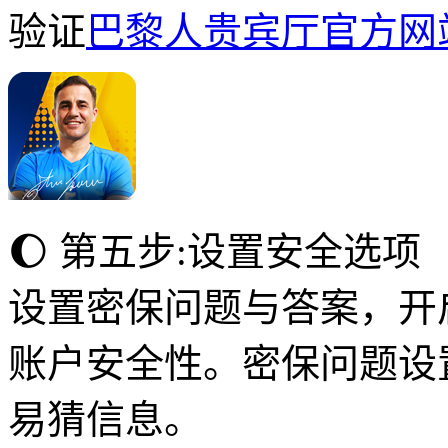
验证
巴黎人贵宾厅官方网
🌔 第五步:设置安全选项
设置密保问题与答案，开
账户安全性。密保问题设
易猜信息。