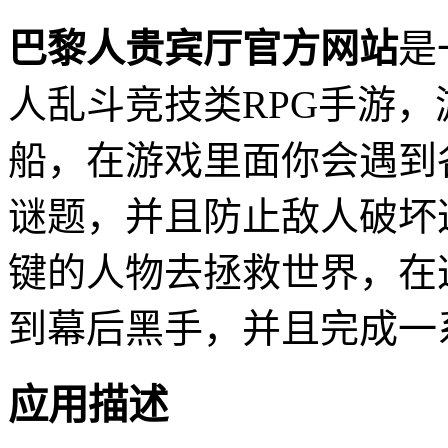
巴黎人贵宾厅官方网站
是
人乱斗竞技类RPG手游
船，在游戏里面你会遇到
谜题，并且防止敌人破坏
键的人物去拯救世界，在
到幕后黑手，并且完成一
应用描述