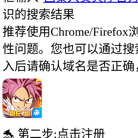
识的搜索结果
推荐使用Chrome/Fire
性问题。您也可以通过搜
入后请确认域名是否正确
🐬 第二步:点击注册