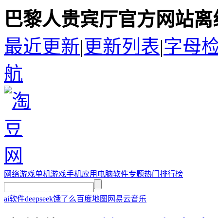
巴黎人贵宾厅官方网站离线
最近更新
|
更新列表
|
字母
航
网络游戏
单机游戏
手机应用
电脑软件
专题
热门排行榜
ai软件
deepseek
饿了么
百度地图
网易云音乐