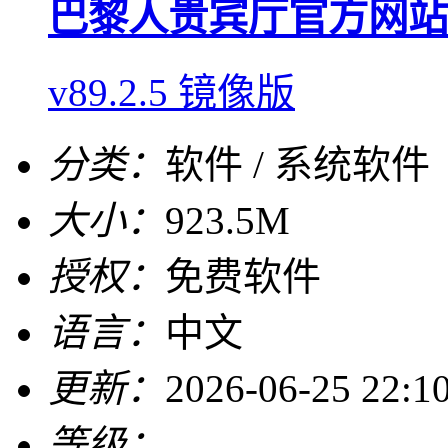
巴黎人贵宾厅官方网站
v89.2.5 镜像版
分类：
软件 / 系统软件
大小：
923.5M
授权：
免费软件
语言：
中文
更新：
2026-06-25 22:1
等级：