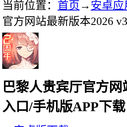
当前位置：
首页
→
安卓应
官方网站最新版本2026 v3
巴黎人贵宾厅官方网站
入口/手机版APP下载