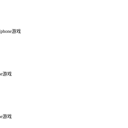
Iphone游戏
one游戏
one游戏