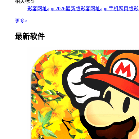
相关标签
彩客网址app 2026最新版
彩客网址app 手机网页版
彩
更多>
最新软件