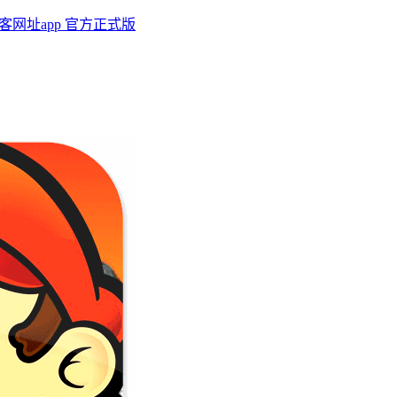
客网址app 官方正式版