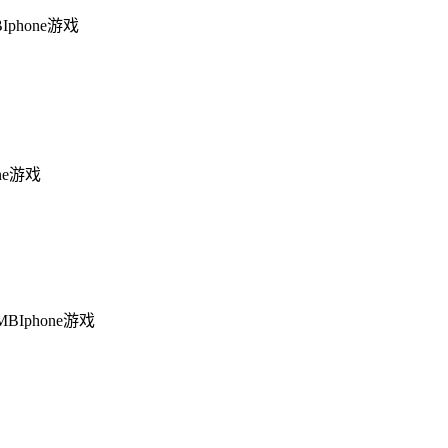
B
Iphone游戏
one游戏
9MB
Iphone游戏