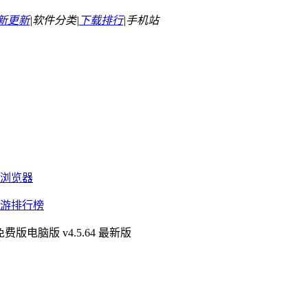
新更新
|
软件分类|
下载排行
|
手机站
浏览器
游排行榜
费版电脑版 v4.5.64 最新版