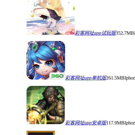
彩客网址app试玩版
352.7MB
彩客网址app单机版
261.5MB
Iph
彩客网址app安卓版
117.9MB
Iph