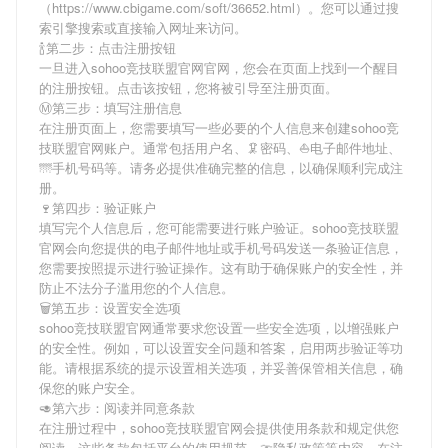
（https://www.cbigame.com/soft/36652.html）。您可以通过搜
索引擎搜索或直接输入网址来访问。
🍾第二步：点击注册按钮
一旦进入sohoo竞技联盟官网官网，您会在页面上找到一个醒目
的注册按钮。点击该按钮，您将被引导至注册页面。
Ⓜ第三步：填写注册信息
在注册页面上，您需要填写一些必要的个人信息来创建sohoo竞
技联盟官网账户。通常包括用户名、🦑密码、⛵️电子邮件地址、
🌁手机号码等。请务必提供准确完整的信息，以确保顺利完成注
册。
🍷第四步：验证账户
填写完个人信息后，您可能需要进行账户验证。sohoo竞技联盟
官网会向您提供的电子邮件地址或手机号码发送一条验证信息，
您需要按照提示进行验证操作。这有助于确保账户的安全性，并
防止不法分子滥用您的个人信息。
🗑第五步：设置安全选项
sohoo竞技联盟官网通常要求您设置一些安全选项，以增强账户
的安全性。例如，可以设置安全问题和答案，启用两步验证等功
能。请根据系统的提示设置相关选项，并妥善保管相关信息，确
保您的账户安全。
🥑第六步：阅读并同意条款
在注册过程中，sohoo竞技联盟官网会提供使用条款和规定供您
阅读。这些条款包括平台的使用规范、🍈隐私政策等内容。在注