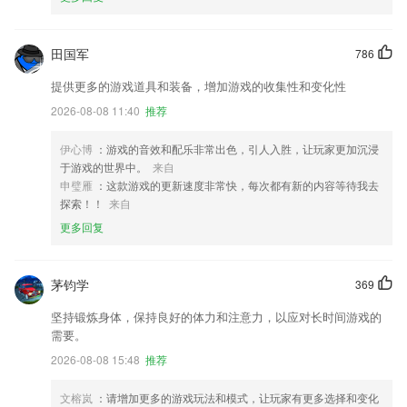
田国军
786
提供更多的游戏道具和装备，增加游戏的收集性和变化性
2026-08-08 11:40
推荐
伊心博
：游戏的音效和配乐非常出色，引人入胜，让玩家更加沉浸
于游戏的世界中。
来自
申璧雁
：这款游戏的更新速度非常快，每次都有新的内容等待我去
探索！！
来自
更多回复
茅钧学
369
坚持锻炼身体，保持良好的体力和注意力，以应对长时间游戏的
需要。
2026-08-08 15:48
推荐
文榕岚
：请增加更多的游戏玩法和模式，让玩家有更多选择和变化