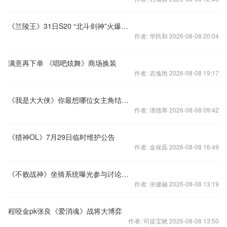
《兰陵王》31日S20 “北斗剑神”火爆开启
作者: 华民和 2026-08-08 20:04
满意再下单 《唱吧炫舞》商场换装
作者: 农逸艳 2026-08-08 19:17
《我是大大侠》你最想哪位女主角结伴闯荡大大侠
作者: 谭德寒 2026-08-08 09:42
《猎神OL》7月29日临时维护公告
作者: 金保磊 2026-08-08 16:49
《不败战神》坐骑系统曝光参与讨论送乐币
作者: 张健融 2026-08-08 13:19
程咬金pk张良《爱消魂》战将大博弈
作者: 司徒宝晓 2026-08-08 13:50