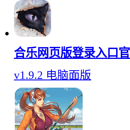
合乐网页版登录入口官
v1.9.2 电脑面版