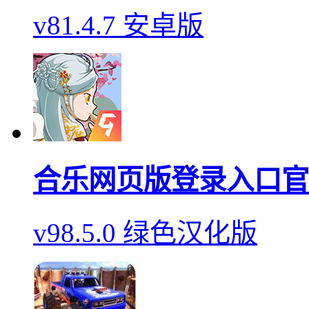
v81.4.7 安卓版
合乐网页版登录入口官
v98.5.0 绿色汉化版