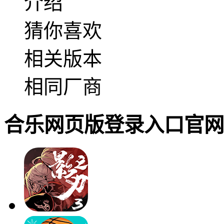
介绍
猜你喜欢
相关版本
相同厂商
合乐网页版登录入口官网