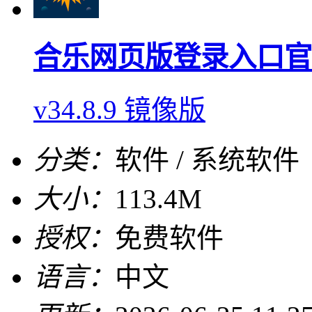
合乐网页版登录入口官
v34.8.9 镜像版
分类：
软件 / 系统软件
大小：
113.4M
授权：
免费软件
语言：
中文