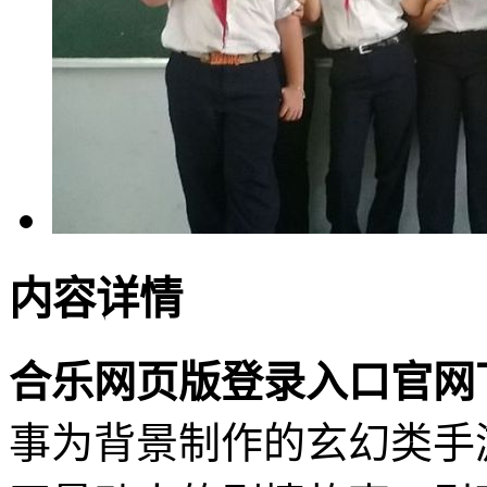
内容详情
合乐网页版登录入口官网
事为背景制作的玄幻类手