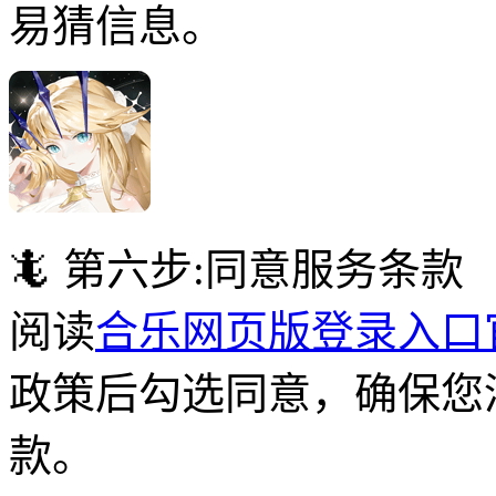
易猜信息。
🦎 第六步:同意服务条款
阅读
合乐网页版登录入口
政策后勾选同意，确保您
款。