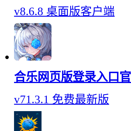
v8.6.8 桌面版客户端
合乐网页版登录入口官
v71.3.1 免费最新版