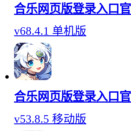
合乐网页版登录入口官
v68.4.1 单机版
合乐网页版登录入口官
v53.8.5 移动版