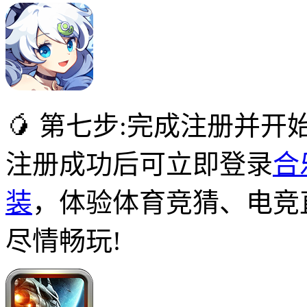
🥭 第七步:完成注册并开
注册成功后可立即登录
合
装
，体验体育竞猜、电竞
尽情畅玩!