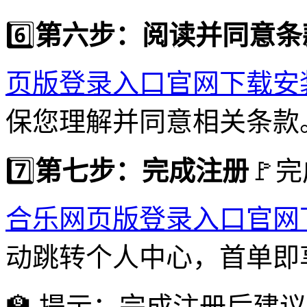
6️⃣
第六步：阅读并同意条
页版登录入口官网下载安
保您理解并同意相关条款
7️⃣
第七步：完成注册
🚩
合乐网页版登录入口官网
动跳转个人中心，首单即
🏫 提示：完成注册后建