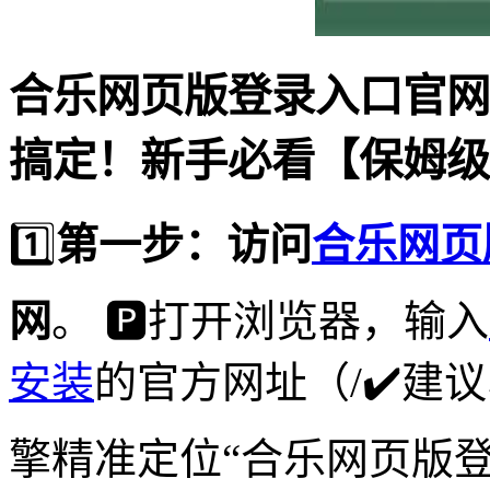
合乐网页版登录入口官网
搞定！新手必看【保姆级
1️⃣
第一步：访问
合乐网页
网
。 🅿打开浏览器，输入
安装
的官方网址（/✔️建
擎精准定位“合乐网页版登