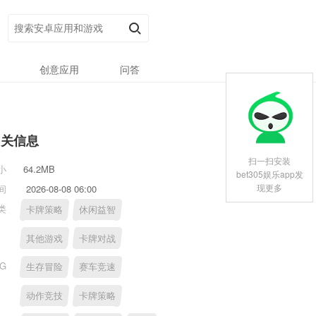
创意应用
问答
相关信息
扫一扫安装
小
64.2MB
bet305娱乐app发
现更多
间
2026-08-08 06:00
类
卡牌策略
休闲益智
其他游戏
卡牌对战
AG
生存冒险
赛车竞速
动作竞技
卡牌策略