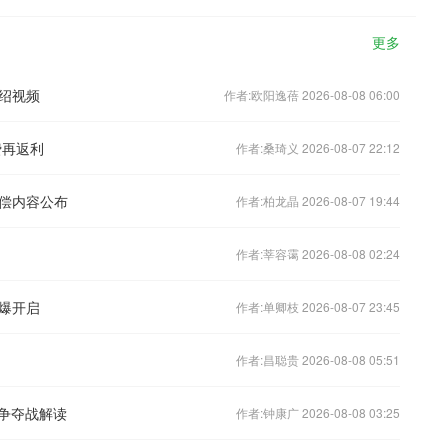
更多
绍视频
作者:欧阳逸蓓 2026-08-08 06:00
费再返利
作者:桑琦义 2026-08-07 22:12
偿内容公布
作者:柏龙晶 2026-08-07 19:44
作者:莘容霭 2026-08-08 02:24
火爆开启
作者:单卿枝 2026-08-07 23:45
作者:昌聪贵 2026-08-08 05:51
资争夺战解读
作者:钟康广 2026-08-08 03:25