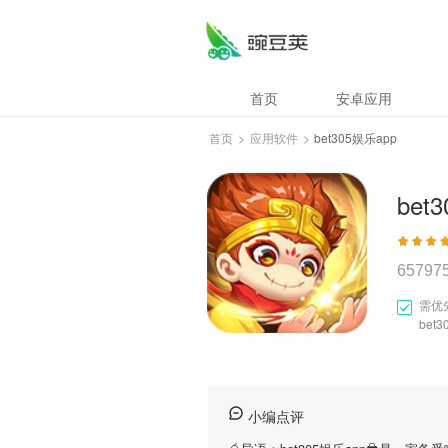
首页
安卓应用
首页
>
应用软件
>
bet305娱乐app
bet
65797
需优
bet
小编点评