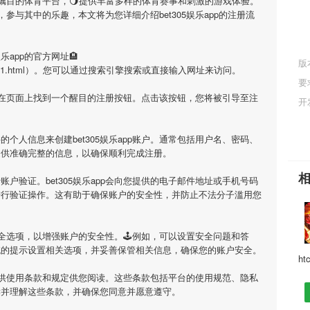
受瞩目的体育平台，🌖提供丰富多样的体育赛事和刺激的游戏体验。
，参与其中的乐趣，本文将为您详细介绍
bet305娱乐app
的注册流
娱乐app
的官方网址🏨
版
/soft/35561.html）。您可以通过搜索引擎搜索或直接输入网址来访问。
要
会在页面上找到一个醒目的注册按钮。点击该按钮，您将被引导至注
开
要的个人信息来创建
bet305娱乐app
账户。通常包括用户名、密码、
提供准确完整的信息，以确保顺利完成注册。
行账户验证。
bet305娱乐app
会向您提供的电子邮件地址或手机号码
进行验证操作。这有助于确保账户的安全性，并防止不法分子滥用您
全选项，以增强账户的安全性。🕹例如，可以设置安全问题和答
统的提示设置相关选项，并妥善保管相关信息，确保您的账户安全。
供使用条款和规定供您阅读。这些条款包括平台的使用规范、隐私
读并理解这些条款，并确保您同意并愿意遵守。