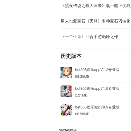
《黑夜传说之狼人归来》战士船上变狼
男人也爱宝石《天尊》多种宝石巧转化
《十二生肖》回合手游巅峰之作
历史版本
bet305娱乐appV1.2专业版
68.25MB
bet305娱乐appV1.5专业版
2.21MB
bet305娱乐appV9.9专业版
68.98MB
我们的产品