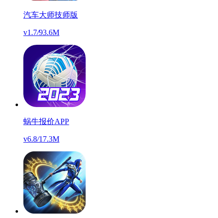
汽车大师技师版
v1.7
/
93.6M
蜗牛报价APP
v6.8
/
17.3M