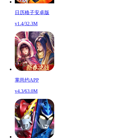
日历格子安卓版
v1.4
/
32.3M
掌尚约APP
v4.3
/
63.0M