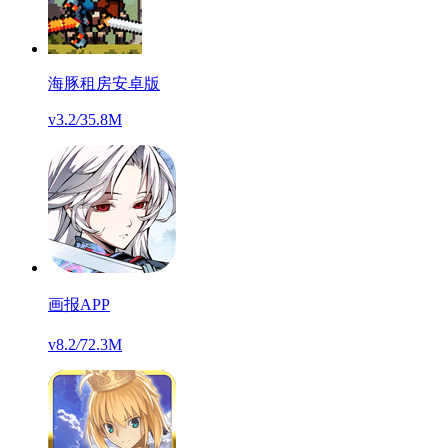
海豚租房安卓版
v3.2
/
35.8M
画报APP
v8.2
/
72.3M