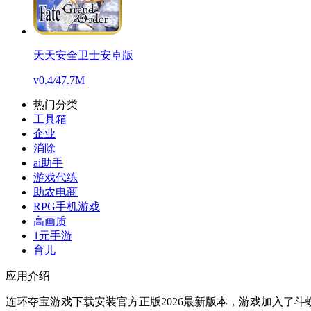
天天安全卫士安卓版
v0.4
/
47.7M
热门分类
工具箱
企业
消除
ai助手
游戏代练
助农电商
RPG手机游戏
高画质
1元手游
育儿
应用介绍
连环夺宝游戏下载安装官方正版2026最新版本，游戏加入了