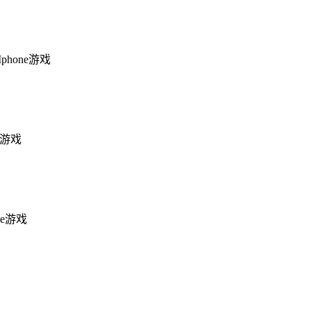
Iphone游戏
ne游戏
one游戏