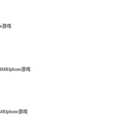
one游戏
.4MB
Iphone游戏
3MB
Iphone游戏