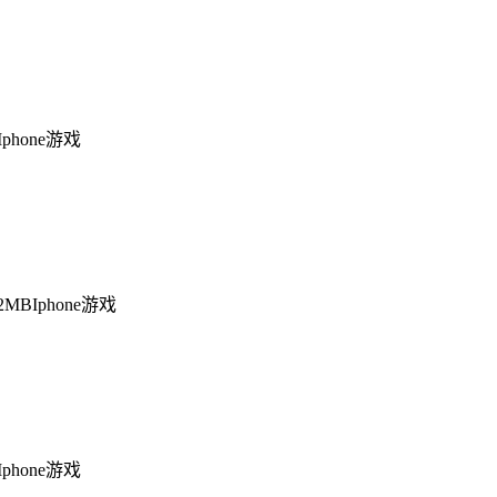
Iphone游戏
.2MB
Iphone游戏
Iphone游戏