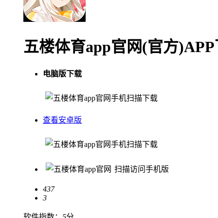
五楼体育app官网(官方)APP下
电脑版下载
手机扫描下载
查看安卓版
手机扫描下载
扫描访问手机版
437
3
软件指数：
5
分