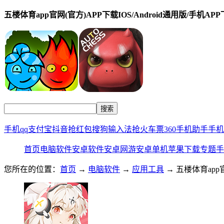
五楼体育app官网(官方)APP下载IOS/Android通用版/手机AP
手机qq
支付宝
抖音
抢红包
搜狗输入法
抢火车票
360手机助手
手机
首页
电脑软件
安卓软件
安卓网游
安卓单机
苹果下载
专题
手
您所在的位置：
首页
→
电脑软件
→
应用工具
→ 五楼体育app官