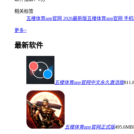
相关标签
五楼体育app官网 2026最新版
五楼体育app官网 手
更多>
最新软件
五楼体育app官网中文永久激活版
811
五楼体育app官网正式版
495.6MB