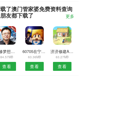
下载了澳门管家婆免费资料查询
的朋友都下载了
更多
装修梦想家APP
60705在宁波APP
济济修建APP
84.57MB
63.36MB
63.27MB
查看
查看
查看