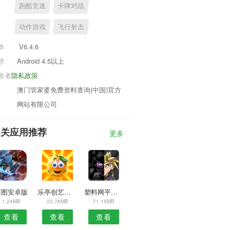
跑酷竞速
卡牌对战
动作游戏
飞行射击
本
V6.4.6
求
Android 4.5以上
发者
隐私政策
澳门管家婆免费资料查询(中国)官方
网站有限公司
相关应用推荐
更多
赛图安卓版
乐亭创艺达APP
塑料网平台安卓版
1.24MB
23.76MB
71.15MB
查看
查看
查看