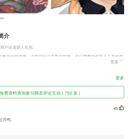
简介
,新用户还送新人礼包.
有趣的休闲游戏，这里的玩法非常的简单，你只需要操作和小人来使用
更多
来袭击的敌人，保卫自己的城堡，坚持的时间越长获得的积分也就越
特色
更多
命周期，极速处理
费资料查询参与网友评论互动 ( 753 条 )
下次可以继续这个进度接收企业的学习任务；
的意见
45
间；
起共鸣。
眼定位，无处逃。