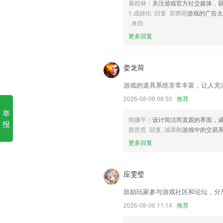
葛程林
：关注游戏官方社交媒体，
澳门管家婆免费资料查询软件
1.成娣伦 回复 宣骅雨
游戏的广告
来自
1.每个假名都配有关联词语，每个词语都
更多回复
2.翻译质量更优，英文发音更地道。
3.全融智慧app提供系统且具有针对性的学
娄龙荷
4.在线查看带来的知识点讲解内容，同步
游戏的道具系统非常丰富，让人充
5.软件使用全程自主操作的封闭系统，检
文档信息，保护论文安全。
2026-08-06 08:30
推荐
举
6.最喜欢的视频方式，主动思考的同时又
熊娜平
：设计简洁而直观的界面，
报
澳门管家婆免费资料查询更新
惠哲哲 回复 浦厚刚
游戏中的交易
更多回复
【老用户专享，分享赢好礼】老用户邀请
优化：对功能进行优化
应雯璧
邀请新人有好礼相送，礼品由你选！
设置实验模式 增加 调试模式,若无记录请打
鼓励玩家参与游戏社区和论坛，分
开发商：福清市龙田点点看网络技术工作
2026-08-06 11:14
推荐
解决老用户的旧版本数据丢失的bug