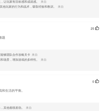
统，让玩家有目标感和成就感。
来自
其他玩家的行为和战术，吸取经验和教训。
来自
，如果您喜欢这款软件，您可以到应用商店进行打分评论，说出您的使
化修改。
25
难题
家能够团队合作攻略关卡
来自
图和场景，增加游戏的多样性。
来自
0
戏和生活的平衡。
乐，其他都很差劲。
来自