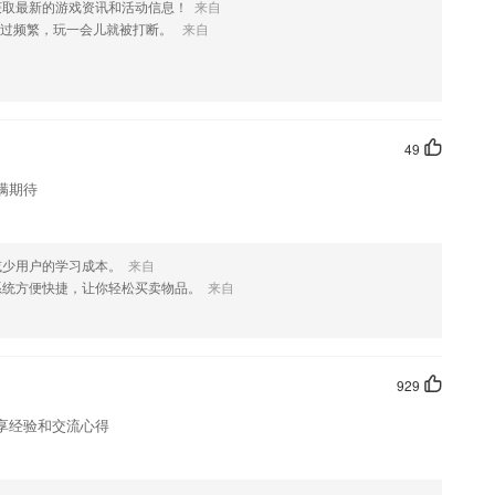
获取最新的游戏资讯和活动信息！
来自
优势
太过频繁，玩一会儿就被打断。
来自
有配图，真人朗读发音，让你学习不枯燥。
习课程;
49
学习考点知识。
满期待
测过程无人工干预，过程严谨，后台采用RSA安全加密技术，不会泄露
对后面的教程充满好奇，时刻保证学习的兴趣。
减少用户的学习成本。
来自
了什么?
系统方便快捷，让你轻松买卖物品。
来自
好友可获得精选书籍免费看活动，还可邀请好友获得奖励。
929
开调试模式后采集log 发我排查.
享经验和交流心得
室