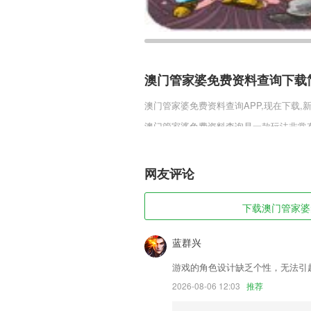
澳门管家婆免费资料查询下载
澳门管家婆免费资料查询
APP,现在下载
澳门管家婆免费资料查询是一款玩法非常
弓箭进行射击即可，你需要不断的攻击前
高，你将会获得非常高的游戏排名。
网友评论
澳门管家婆免费资料查询软件
1,助力业绩的订单管理，跟进订单的全生
下载澳门管家婆免
2,每次的学习进度可以自动的保存记录，
3,卖家段位一目了然，倾听来自真实大卖
蓝群兴
4,免费开启的网盘工具，带来超多存储空
游戏的角色设计缺乏个性，无法引
5,明星老板、企业高管5000余万人，天
2026-08-06 12:03
推荐
6,发现新知识