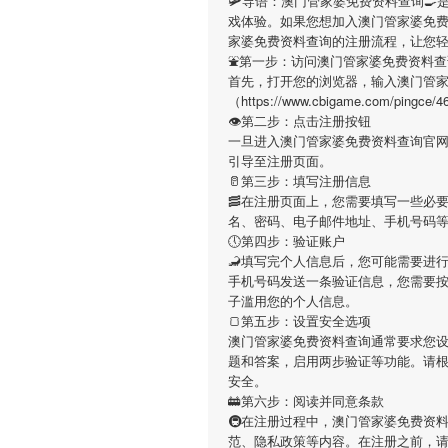
🛩导语：
澳门管家婆免费资料查询

戏体验。如果您想加入
澳门管家婆免
家婆免费资料查询
的注册流程，让您
⛲第一步：访问澳门管家婆免费资料查
首先，打开您的浏览器，输入
澳门管
（https://www.cbigame.com
👁第二步：点击注册按钮
一旦进入
澳门管家婆免费资料查询
官
引导至注册页面。
🥛第三步：填写注册信息
🥓在注册页面上，您需要填写一些必
名、密码、电子邮件地址、手机号码
🕔第四步：验证账户
🦂填写完个人信息后，您可能需要进
手机号码发送一条验证信息，您需要
子滥用您的个人信息。
🍞第五步：设置安全选项
澳门管家婆免费资料查询
通常要求您
题和答案，启用两步验证等功能。请
安全。
🚋第六步：阅读并同意条款
🚇在注册过程中，
澳门管家婆免费资
范、隐私政策等内容。在注册之前，