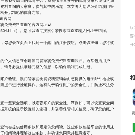
是一家备受瞩目的体育平台，🥞提供丰富多样的体育赛事和刺激的游
费资料查询
的大家庭，参与其中的乐趣，本文将为您详细介绍
澳门管
轻松开启精彩的体育之旅。
询官网
家婆免费资料查询
的官方网址🥃
版
/pingce/46304.html）。您可以通过搜索引擎搜索或直接输入网址来访问。
要
网，🧔您会在页面上找到一个醒目的注册按钮。点击该按钮，您将被
开
要的个人信息来创建
澳门管家婆免费资料查询
账户。通常包括用户
等。请务必提供准确完整的信息，以确保顺利完成注册。
行账户验证。
澳门管家婆免费资料查询
会向您提供的电子邮件地址或
按照提示进行验证操作。这有助于确保账户的安全性，并防止不法分
设置一些安全选项，以增强账户的安全性。⛩例如，可以设置安全问
根据系统的提示设置相关选项，并妥善保管相关信息，确保您的账户
料查询
会提供使用条款和规定供您阅读。这些条款包括平台的使用规
请仔细阅读并理解这些条款，并确保您同意并愿意遵守。