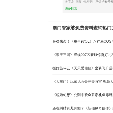
鲁宽友 回复 何发亚
注意保护账号
更多回复
澳门管家婆免费资料查询热门
狂炎来袭！《拳皇97OL》八神庵CO
《帝王三国》双线207区新服惊喜好礼
抓好筋斗云《天天爱仙侠》坐骑飞升震
《大掌门》玩家见面会完美收官 视频
《萌娘幻想》公测来袭全系豪礼坐等玩
还在纠结灵儿月如？《新仙剑奇侠传》