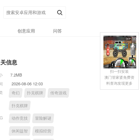
创意应用
问答
相关信息
扫一扫安装
小
7.2MB
澳门管家婆免费资
料查询发现更多
间
2026-08-06 12:03
类
奇幻
扑克棋牌
传奇游戏
扑克棋牌
AG
动作竞技
冒险解谜
休闲益智
模拟经营