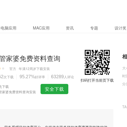
电脑应用
MAC应用
资讯
专题
设计奖
管家婆免费资料查询
大
官方
年满12周岁
下载安装
时
62
次下载
95.27%
好评率
63289
人评论
扫码打开当前页下载
分
先下载
安全下载
管家婆免费资料查询安装
T