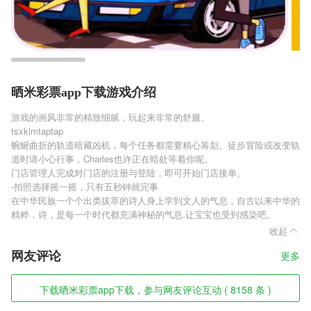
晒米彩票app下载游戏介绍
游戏的画风非常的精致细腻，玩起来非常的舒服。
tsxklmtaptap
蜿蜒曲折的轨道暗藏凶机，每个任务都需要精心筹划。徒步冒险或改变轨
道时请小心行事，Charles也许正在暗处等着你呢。
门店管理人完成对门店的注册与登陆，即可开始门店接单。
-拍照选择摇一摇，只有五秒钟就完事
在中华民族一个个出类拔萃的诗人身上学到文人的气息，自古以来中华的
精粹，诗，是每一个时代都充满神秘的气息.让宝宝也受到感染吧。
收起
网友评论
更多
下载晒米彩票app下载，参与网友评论互动 ( 8158 条 )