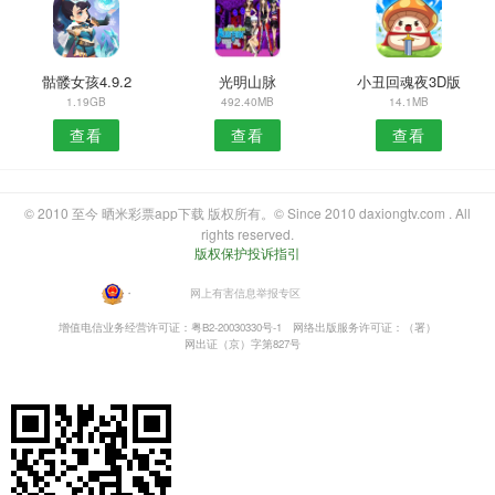
骷髅女孩4.9.2
光明山脉
小丑回魂夜3D版
1.19GB
492.40MB
14.1MB
查看
查看
查看
© 2010 至今 晒米彩票app下载 版权所有。© Since 2010 daxiongtv.com . All
rights reserved.
版权保护投诉指引
・
网上有害信息举报专区
增值电信业务经营许可证：粤B2-20030330号-1
网络出版服务许可证：（署）
网出证（京）字第827号