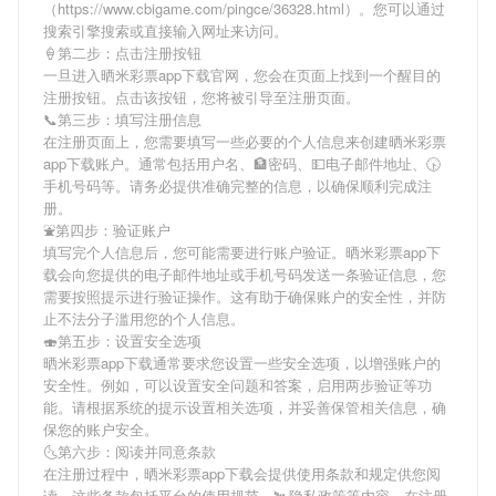
（https://www.cbigame.com/pingce/36328.html）。您可以通过
搜索引擎搜索或直接输入网址来访问。
🍦第二步：点击注册按钮
一旦进入晒米彩票app下载官网，您会在页面上找到一个醒目的
注册按钮。点击该按钮，您将被引导至注册页面。
📞第三步：填写注册信息
在注册页面上，您需要填写一些必要的个人信息来创建晒米彩票
app下载账户。通常包括用户名、🏦密码、💵电子邮件地址、🕟
手机号码等。请务必提供准确完整的信息，以确保顺利完成注
册。
⛲️第四步：验证账户
填写完个人信息后，您可能需要进行账户验证。晒米彩票app下
载会向您提供的电子邮件地址或手机号码发送一条验证信息，您
需要按照提示进行验证操作。这有助于确保账户的安全性，并防
止不法分子滥用您的个人信息。
🍣第五步：设置安全选项
晒米彩票app下载通常要求您设置一些安全选项，以增强账户的
安全性。例如，可以设置安全问题和答案，启用两步验证等功
能。请根据系统的提示设置相关选项，并妥善保管相关信息，确
保您的账户安全。
🌜第六步：阅读并同意条款
在注册过程中，晒米彩票app下载会提供使用条款和规定供您阅
读。这些条款包括平台的使用规范、🛰隐私政策等内容。在注册