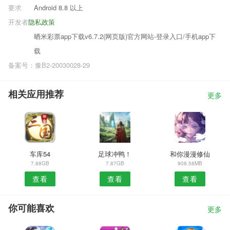
要求
Android 8.8 以上
开发者
隐私政策
晒米彩票app下载v6.7.2(网页版)官方网站-登录入口/手机app下
载
备案号：豫B2-20030028-29
相关应用推荐
更多
车库54
足球冲鸭！
和你漫漫修仙
7.88GB
7.87GB
908.58MB
查看
查看
查看
你可能喜欢
更多