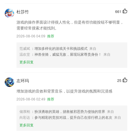
杜莎竹
661
游戏的操作界面设计得很人性化，但是有些功能按钮不够明显，
需要经常摸索才能找到。
2026-08-06 04:09
推荐
范威斌
：增加多样化的游戏关卡和挑战模式
来自
温欢堂
：神兽坐骑，威猛无敌，展现玩家尊贵身份！
来自
更多回复
左环玛
25
增加游戏的音效和背景音乐，以提升游戏的氛围和沉浸感
2026-08-06 02:49
推荐
储厚刚
：扮演勇敢的英雄，拯救被邪恶势力侵蚀的世界
来自
向彩达
：参与精彩的竞技对战，提升自己在排行榜上的名次
来自
更多回复