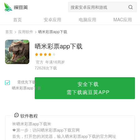
晒米彩票app下载
首页
安卓应用
电脑应用
MAC应用
资讯
专题
设计奖
创意应用
首页
>
应用软件
>
晒米彩票app下载
问答
晒米彩票app下载
官方
年满16周岁
次下载
72628
需优先下载
安全下载
晒米彩票app下载
需下载豌豆荚APP
软件教程
🌺晒米彩票app下载🌺
🍁第一步：访问晒米彩票app下载官网
首先，打开您的浏览器，输入晒米彩票app下载的官方网址