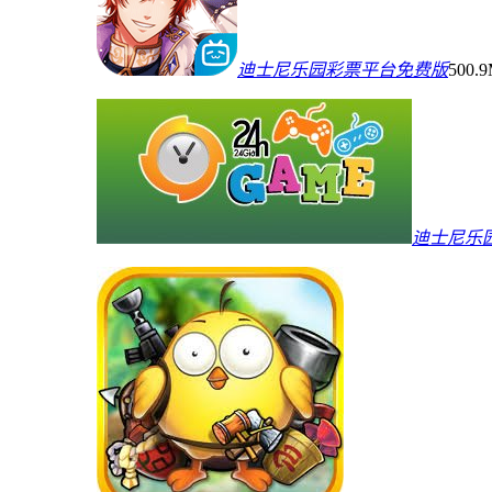
迪士尼乐园彩票平台免费版
500.
迪士尼乐