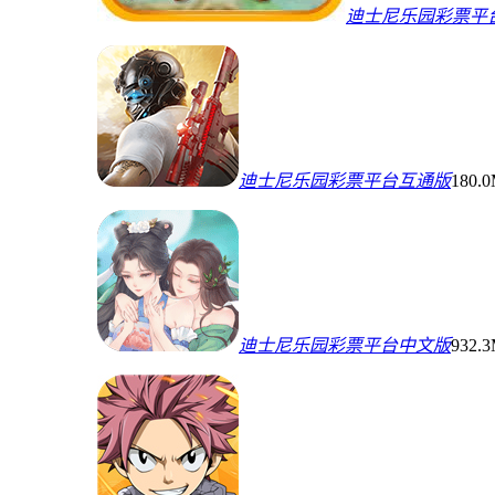
迪士尼乐园彩票平
迪士尼乐园彩票平台互通版
180.
迪士尼乐园彩票平台中文版
932.