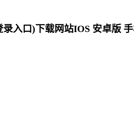
登录入口)下载网站IOS 安卓版 手