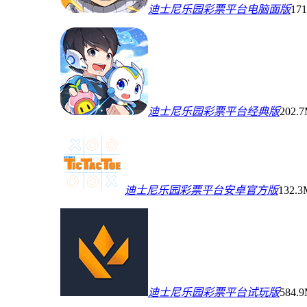
迪士尼乐园彩票平台电脑面版
17
迪士尼乐园彩票平台经典版
202.
迪士尼乐园彩票平台安卓官方版
132.
迪士尼乐园彩票平台试玩版
584.