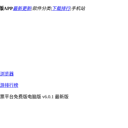
版APP
最新更新
|
软件分类|
下载排行
|
手机站
浏览器
游排行榜
平台免费版电脑版 v6.0.1 最新版