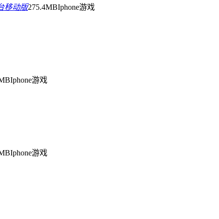
台移动版
275.4MB
Iphone游戏
0MB
Iphone游戏
3MB
Iphone游戏