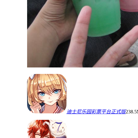
迪士尼乐园彩票平台正式版
238.