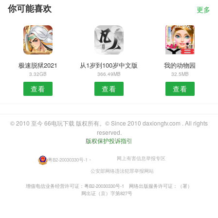
你可能喜欢
更多
极速脱狱2021
从1岁到100岁中文版
我的动物园
3.32GB
366.49MB
32.5MB
查看
查看
查看
© 2010 至今 66电玩下载 版权所有。© Since 2010 daxiongtv.com . All rights
reserved.
版权保护投诉指引
网上有害信息举报专区
粤B2-20030330号-1
・
公安部网络违法犯罪举报网站
增值电信业务经营许可证：粤B2-20030330号-1
网络出版服务许可证：（署）
网出证（京）字第827号