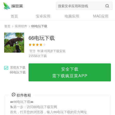
66电玩下载
首页
安卓应用
电脑应用
MAC应用
资讯
专题
设计奖
创意应用
首页
>
应用软件
>
66电玩下载
问答
66电玩下载
官方
年满16周岁
下载安装
次下载
15558
需优先下载
安全下载
66电玩下载
需下载豌豆荚APP
软件教程
🚝66电玩下载🚝
🎠第一步：访问66电玩下载官网
首先，打开您的浏览器，输入66电玩下载的官方网址