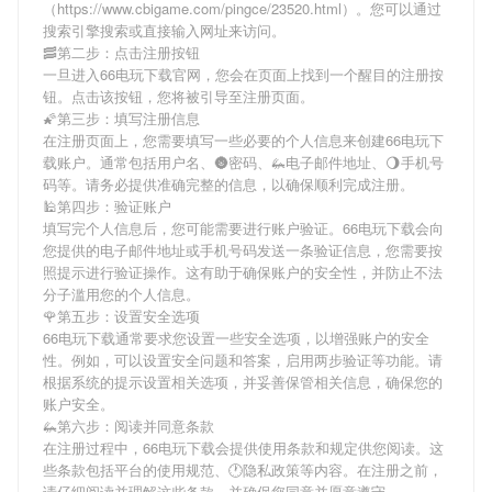
（https://www.cbigame.com/pingce/23520.html）。您可以通过
搜索引擎搜索或直接输入网址来访问。
🥓第二步：点击注册按钮
一旦进入66电玩下载官网，您会在页面上找到一个醒目的注册按
钮。点击该按钮，您将被引导至注册页面。
🌠第三步：填写注册信息
在注册页面上，您需要填写一些必要的个人信息来创建66电玩下
载账户。通常包括用户名、🌚密码、🦗电子邮件地址、🌖手机号
码等。请务必提供准确完整的信息，以确保顺利完成注册。
🕌第四步：验证账户
填写完个人信息后，您可能需要进行账户验证。66电玩下载会向
您提供的电子邮件地址或手机号码发送一条验证信息，您需要按
照提示进行验证操作。这有助于确保账户的安全性，并防止不法
分子滥用您的个人信息。
🌹第五步：设置安全选项
66电玩下载通常要求您设置一些安全选项，以增强账户的安全
性。例如，可以设置安全问题和答案，启用两步验证等功能。请
根据系统的提示设置相关选项，并妥善保管相关信息，确保您的
账户安全。
🦗第六步：阅读并同意条款
在注册过程中，66电玩下载会提供使用条款和规定供您阅读。这
些条款包括平台的使用规范、🕐隐私政策等内容。在注册之前，
请仔细阅读并理解这些条款，并确保您同意并愿意遵守。