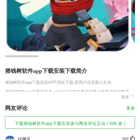
摇钱树软件app下载安装下载简介
摇钱树软件app下载安装
APP,现在下载,新用户还送新人礼包.
摇钱树软件app下载安装是一款玩法非常有趣的经典仙侠类动作冒险手
更多
游，每个玩家都可以获取很多的奖励，玩家获取的奖励越多能够提升的战
力值也就越高，玩家一定要好好的进行体验游戏中的玩法，毕竟这些资源
网友评论
更多
都是通过游戏中的玩法和任务来获取的。
摇钱树软件app下载安装软件特色
下载摇钱树软件app下载安装参与网友评论互动 ( 606 条 )
1,试题查找
赵珊灵
302