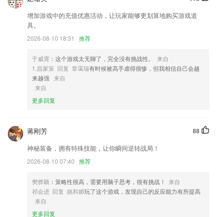
2,自由的为每个文档添加标签，这样就能进行个性化的管理；
3,配合网络摄像机和网络硬盘录像机硬件使用,操作起来非常简单
增加游戏中的充值优惠活动，让玩家能够更划算地购买游戏道
具。
4,内容升值，知识变现，内容充满价值，让你的知识不淹没
2026-08-10 18:31
推荐
5,相册二次整理：针对每一个相册，我们提供单独的相册二次整理功能，
可对相册中已整理过的照片再次进行整理
于威霄
：这个游戏太无聊了，完全没有挑战性。
来自
6,大家在这里面还可以选择自己的照片，把它设置成为我们的手机来电
1.昌家策 回复 章霭瑞
有时候被高手虐得很惨，但我相信自己会越
秀。
来越强
来自
来自
摇钱树软件app下载安装软件优势
更多回复
1.：多种信息安全保障 放心发布孩子信息。
2.练习册内容也能同步查看，在平台同步学习小学数学。
蒋刚芳
88
3.奇妙动物全知道、螺丝钉：第一套科学图画书、爱迪生科学故事、恐龙
神秘装备，拥有特殊技能，让你瞬间逆转战局！
世界、经济学真有趣：梦想的职业、海底小纵队
2026-08-10 07:40
推荐
4.模拟考试:按照当前科目考试大纲要求，仿真模拟考试，提前模拟考场
环境，攻克考试重难点;
樊骅颖
：策略性很高，需要用脑子思考，很有挑战！
来自
5.经营管理
祁会进 回复 姚和媚
玩了这个游戏，发现自己的反应能力有所提高
来自
6.平台将线上或者线下融为一体，将各项培训模式全部融入到了平台
更多回复
摇钱树软件app下载安装更新了什么?