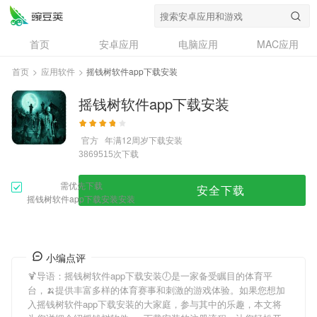
首页
安卓应用
电脑应用
MAC应用
资讯
专题
设计奖
创意应用
首页
>
应用软件
>
摇钱树软件app下载安装
问答
摇钱树软件app下载安装
官方
年满12周岁
下载安装
次下载
3869515
需优先下载
安全下载
摇钱树软件app下载安装安装
小编点评
🍹导语：
摇钱树软件app下载安装
🕖是一家备受瞩目的体育平
台，🍌提供丰富多样的体育赛事和刺激的游戏体验。如果您想加
入
摇钱树软件app下载安装
的大家庭，参与其中的乐趣，本文将