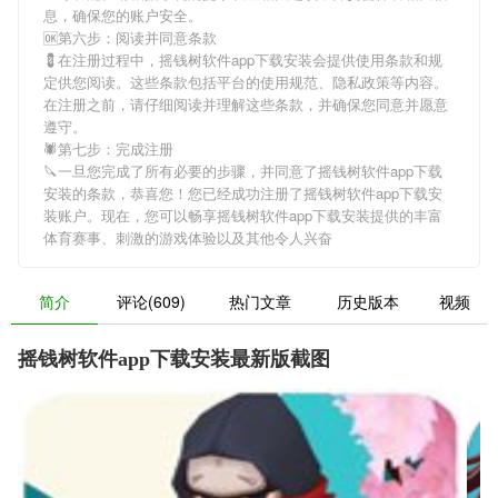
息，确保您的账户安全。
🆗第六步：阅读并同意条款
💈在注册过程中，
摇钱树软件app下载安装
会提供使用条款和规
定供您阅读。这些条款包括平台的使用规范、隐私政策等内容。
在注册之前，请仔细阅读并理解这些条款，并确保您同意并愿意
遵守。
🕷第七步：完成注册
🔪一旦您完成了所有必要的步骤，并同意了
摇钱树软件app下载
安装
的条款，恭喜您！您已经成功注册了摇钱树软件app下载安
装账户。现在，您可以畅享
摇钱树软件app下载安装
提供的丰富
体育赛事、刺激的游戏体验以及其他令人兴奋
简介
评论(609)
热门文章
历史版本
视频
摇钱树软件app下载安装最新版截图