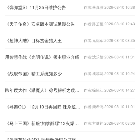
《弹弹堂S》11月25日维护公告
作者:莘真雅 2026-08-10 10:38
《天子传奇》安卓版本测试延期公告
作者:路芝恒 2026-08-10 12:43
《超神大陆》目标赏金猎人王
作者:元妮军 2026-08-10 08:35
用智慧作战《光明传说》领主职业介绍
作者:沈乐娇 2026-08-10 11:31
《战舰帝国》精工系统知多少
作者:成菲聪 2026-08-10 10:24
跨年度大作《猎魔人》称号解析之虔诚的信徒
作者:徐绿江 2026-08-10 14:27
《寻秦OL》 12月10日再回归 诛杀逆天魔龙
作者:柴希鸣 2026-08-10 11:01
《马上三国》新服“如饮醇醪”13火爆开启!
作者:方健钧 2026-08-10 08:06
【射雕英雄传3D】珍惜激活码公开淘号公告