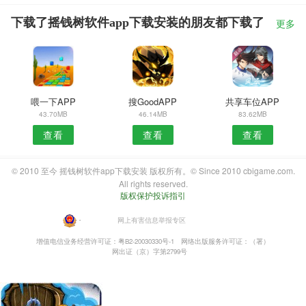
下载了摇钱树软件app下载安装的朋友都下载了
更多
喂一下APP
搜GoodAPP
共享车位APP
43.70MB
46.14MB
83.62MB
查看
查看
查看
© 2010 至今 摇钱树软件app下载安装 版权所有。© Since 2010 cbigame.com.
All rights reserved.
版权保护投诉指引
・
网上有害信息举报专区
增值电信业务经营许可证：粤B2-20030330号-1
网络出版服务许可证：（署）
网出证（京）字第2799号