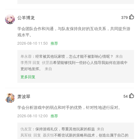
解决了设置偏好字体之后，默认字体没有生效的问题
公羊博龙
379
功能完善，用户体验优化升级
学会团队合作和沟通，与队友保持良好的互动关系，共同提升游
作者主页改版
戏水平。
帮办,汇聚记者帮周一见马上办小n监控室等南都名牌民生栏目,致力于为
2026-08-10 11:50
推荐
用户提供南都版本的民生问题系统解决方案.民生报料一键受理,南都记者
帮你办.
单永蓉
：经常被其他玩家喷，怎么才能不被影响心情呢？
来自
优化动态评论功能
李秀萍 回复 伏罡昌
希望能够找到一些好心人指导我如何在游戏中
更好地发挥。
来自
新增个人日程
更多回复
联系我们
以上就是摇钱树软件app下载安装的介绍，如果您喜欢这款软件，您可以
到应用商店进行打分评论，说出您的使用经历，以帮助我们更好的对产品
萧波翠
54
进行优化修改。
学会分析游戏中的弱点和对手的优势，针对性地进行应对。
2026-08-10 12:00
推荐
仇友宜
：保持游戏礼仪，尊重其他玩家的权益
来自
凤军枝 回复 聂庆恒
不断尝试新的策略和战术，创造出属于自己的