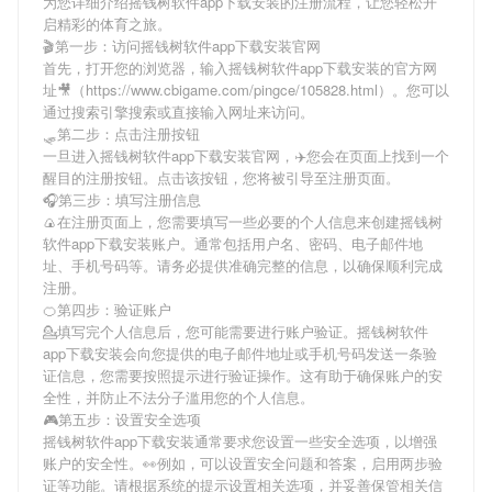
为您详细介绍
摇钱树软件app下载安装
的注册流程，让您轻松开
启精彩的体育之旅。
🎬第一步：访问摇钱树软件app下载安装官网
首先，打开您的浏览器，输入
摇钱树软件app下载安装
的官方网
址🎥（https://www.cbigame.com/pingce/105828.html）。您可以
通过搜索引擎搜索或直接输入网址来访问。
🛷第二步：点击注册按钮
一旦进入
摇钱树软件app下载安装
官网，✈️您会在页面上找到一个
醒目的注册按钮。点击该按钮，您将被引导至注册页面。
🎧第三步：填写注册信息
🍙在注册页面上，您需要填写一些必要的个人信息来创建
摇钱树
软件app下载安装
账户。通常包括用户名、密码、电子邮件地
址、手机号码等。请务必提供准确完整的信息，以确保顺利完成
注册。
🍊第四步：验证账户
💁填写完个人信息后，您可能需要进行账户验证。
摇钱树软件
app下载安装
会向您提供的电子邮件地址或手机号码发送一条验
证信息，您需要按照提示进行验证操作。这有助于确保账户的安
全性，并防止不法分子滥用您的个人信息。
🎮第五步：设置安全选项
摇钱树软件app下载安装
通常要求您设置一些安全选项，以增强
账户的安全性。👀例如，可以设置安全问题和答案，启用两步验
证等功能。请根据系统的提示设置相关选项，并妥善保管相关信