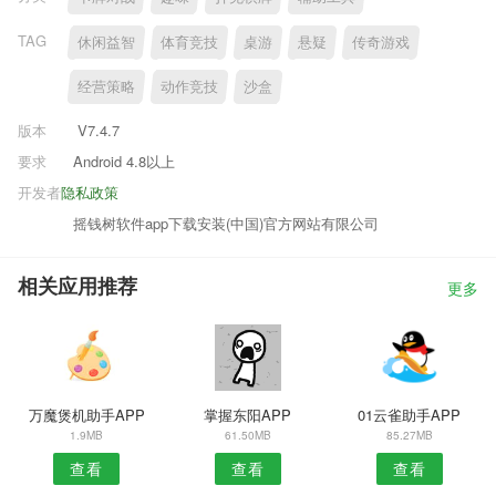
TAG
休闲益智
体育竞技
桌游
悬疑
传奇游戏
经营策略
动作竞技
沙盒
版本
V7.4.7
要求
Android 4.8以上
开发者
隐私政策
摇钱树软件app下载安装(中国)官方网站有限公司
相关应用推荐
更多
万魔煲机助手APP
掌握东阳APP
01云雀助手APP
1.9MB
61.50MB
85.27MB
查看
查看
查看