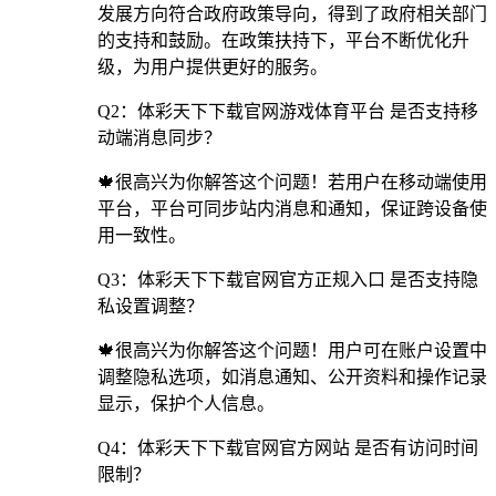
发展方向符合政府政策导向，得到了政府相关部门
的支持和鼓励。在政策扶持下，平台不断优化升
级，为用户提供更好的服务。
Q2：体彩天下下载官网游戏体育平台 是否支持移
动端消息同步？
🍁很高兴为你解答这个问题！若用户在移动端使用
平台，平台可同步站内消息和通知，保证跨设备使
用一致性。
Q3：体彩天下下载官网官方正规入口 是否支持隐
私设置调整？
🍁很高兴为你解答这个问题！用户可在账户设置中
调整隐私选项，如消息通知、公开资料和操作记录
显示，保护个人信息。
Q4：体彩天下下载官网官方网站 是否有访问时间
限制？