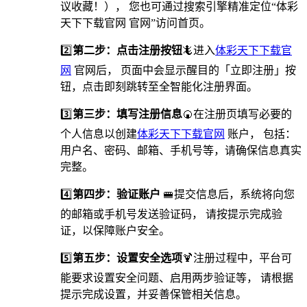
议收藏！）， 您也可通过搜索引擎精准定位“体彩
天下下载官网 官网”访问首页。
2️⃣
第二步：点击注册按钮
🦎进入
体彩天下下载官
网
官网后， 页面中会显示醒目的「立即注册」按
钮，点击即刻跳转至全智能化注册界面。
3️⃣
第三步：填写注册信息
🍘在注册页填写必要的
个人信息以创建
体彩天下下载官网
账户， 包括：
用户名、密码、邮箱、手机号等，请确保信息真实
完整。
4️⃣
第四步：验证账户
🚝提交信息后，系统将向您
的邮箱或手机号发送验证码， 请按提示完成验
证，以保障账户安全。
5️⃣
第五步：设置安全选项
🍹️注册过程中，平台可
能要求设置安全问题、启用两步验证等， 请根据
提示完成设置，并妥善保管相关信息。