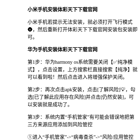
小米手机安装体彩天下下载官网
小米手机若提示无法安装，就必须打开飞行模式
🌚，然后重新打开体彩天下下载官网安装包安装即
可。
华为手机安装体彩天下下载官网
第1步：华为harmony os系统需要关闭【✅纯净模
式】，点击设置，上方搜索栏直接搜索【纯净】就
可以看到啦！然后点击进入将增强保护关闭。
第2步：再次点击apk安装，点击[了解风险]💡，勾
选[已了解此应用存在风险]并点击[仍然安装]，可
以安装就是成功了。
第3步：系统内置“手机管家”有可能会错误地把第
三方来源应用添加到风险管控
①进入“手机管家”->“病毒查杀”->“风险/应用管控