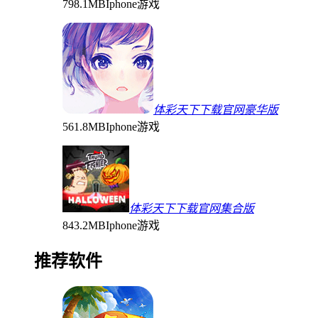
798.1MB
Iphone游戏
体彩天下下载官网豪华版
561.8MB
Iphone游戏
体彩天下下载官网集合版
843.2MB
Iphone游戏
推荐软件