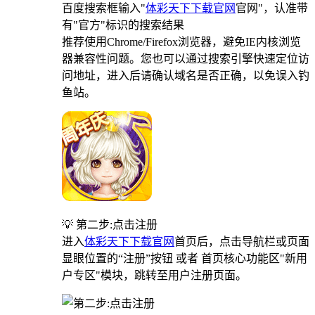
百度搜索框输入"
体彩天下下载官网
官网"，认准带
有"官方"标识的搜索结果
推荐使用Chrome/Firefox浏览器，避免IE内核浏览
器兼容性问题。您也可以通过搜索引擎快速定位访
问地址，进入后请确认域名是否正确，以免误入钓
鱼站。
💡 第二步:点击注册
进入
体彩天下下载官网
首页后，点击导航栏或页面
显眼位置的“注册”按钮 或者 首页核心功能区"新用
户专区"模块，跳转至用户注册页面。