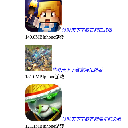
体彩天下下载官网正式版
149.8MB
Iphone游戏
体彩天下下载官网免费版
181.0MB
Iphone游戏
体彩天下下载官网周年纪念版
121.1MB
Iphone游戏