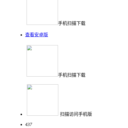
手机扫描下载
查看安卓版
手机扫描下载
扫描访问手机版
437