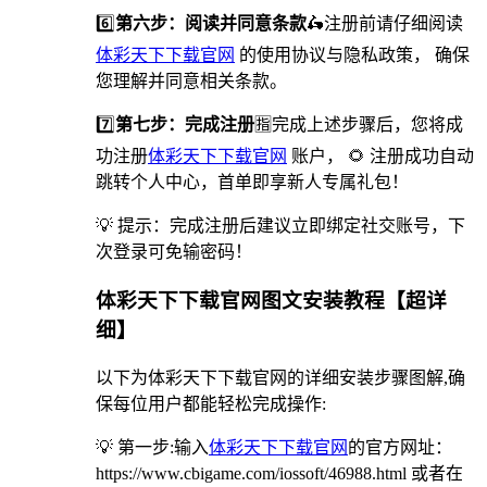
6️⃣
第六步：阅读并同意条款
🛵注册前请仔细阅读
体彩天下下载官网
的使用协议与隐私政策， 确保
您理解并同意相关条款。
7️⃣
第七步：完成注册
🈯完成上述步骤后，您将成
功注册
体彩天下下载官网
账户， 🌻 注册成功自动
跳转个人中心，首单即享新人专属礼包！
💡 提示：完成注册后建议立即绑定社交账号，下
次登录可免输密码！
体彩天下下载官网图文安装教程【超详
细】
以下为体彩天下下载官网的详细安装步骤图解,确
保每位用户都能轻松完成操作:
💡 第一步:输入
体彩天下下载官网
的官方网址：
https://www.cbigame.com/iossoft/46988.html 或者在