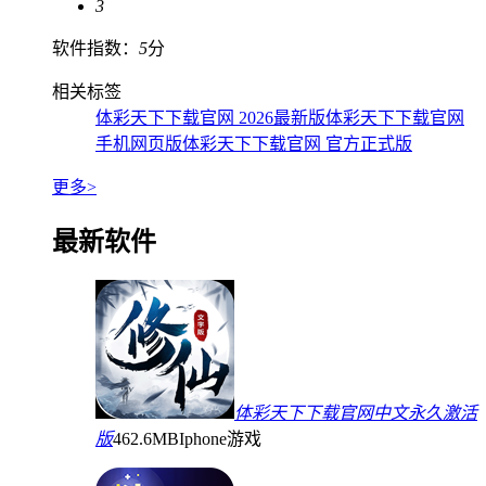
3
软件指数：
5
分
相关标签
体彩天下下载官网 2026最新版
体彩天下下载官网
手机网页版
体彩天下下载官网 官方正式版
更多>
最新软件
体彩天下下载官网中文永久激活
版
462.6MB
Iphone游戏