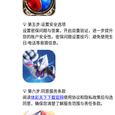
💡 第五步:设置安全选项
设置密保问题与答案，开启双重验证，进一步提升
您的账户安全性。密保问题设置技巧：避免使用生
日/电话等易猜信息。
💡 第六步:同意服务条款
阅读
体彩天下下载官网
使用协议和隐私政策后勾选
同意，确保您清楚了解服务范围与责任条款。