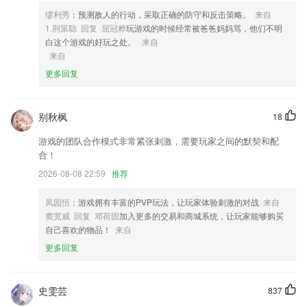
5,所有提供的资讯内容都是会不定时更新，让用户轻松去阅读；
缪利秀
：预测敌人的行动，采取正确的防守和反击策略。
来自
6,儿童还可以点击可爱的猫头鹰,寻找在黑夜中不同小动物所在居住地
1.荆策聪 回复 屈冠桦
玩游戏的时候经常被爸爸妈妈骂，他们不明
白这个游戏的好玩之处。
来自
x博电竞软件优势
来自
1.随时在线进行模拟测试，可以享受更加简单的学习方法。
更多回复
2.深入贯彻“互联网＋”政策，将现代农业向互联网农业大力推进
3.在线可以自主的完成所有的作业，老师都可以直接在平台内进行批改，
别秋枫
18
学生可以查看作业情况
游戏的团队合作模式非常紧张刺激，需要玩家之间的默契和配
4.深度挖掘匹配2265各年龄阶段的认知特征，进行不同程度的思维训练；
合！
5.·详细的试题解析可以随时进行查看，让你的学习更舒适；
2026-08-08 22:59
推荐
6.动动手指快速答题，在线提问轻松搞定，
凤园恒
：游戏拥有丰富的PVP玩法，让玩家体验刺激的对战
来自
x博电竞更新了什么?
窦宽威 回复 邓荷固
加入更多的交易和商城系统，让玩家能够购买
自己喜欢的物品！
来自
新增若干OpenAPI，可与其他系统无缝对接。
更多回复
解决动态只能保存一张图片的问题。
优化帮助及反馈，阅读体验棒棒哒.
史雯芸
837
新增证件照精修美颜功能，制作精致好看的证件照