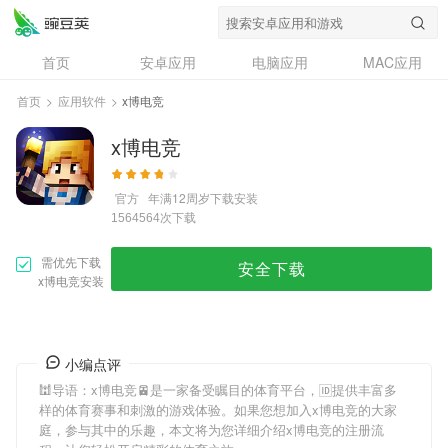
首页
安卓应用
电脑应用
MAC应用
资讯
专题
设计奖
创意应用
首页
>
应用软件
>
x博电竞
问答
x博电竞
官方
年满12周岁
下载安装
次下载
1564564
需优先下载
安全下载
x博电竞安装
小编点评
🕍导语：
x博电竞
🚈是一家备受瞩目的体育平台，🆔提供丰富多
样的体育赛事和刺激的游戏体验。如果您想加入
x博电竞
的大家
庭，参与其中的乐趣，本文将为您详细介绍
x博电竞
的注册流