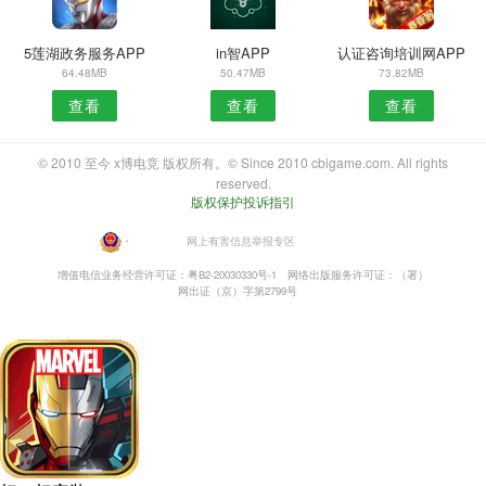
5莲湖政务服务APP
in智APP
认证咨询培训网APP
64.48MB
50.47MB
73.82MB
查看
查看
查看
© 2010 至今 x博电竞 版权所有。© Since 2010 cbigame.com. All rights
reserved.
版权保护投诉指引
・
网上有害信息举报专区
增值电信业务经营许可证：粤B2-20030330号-1
网络出版服务许可证：（署）
网出证（京）字第2799号