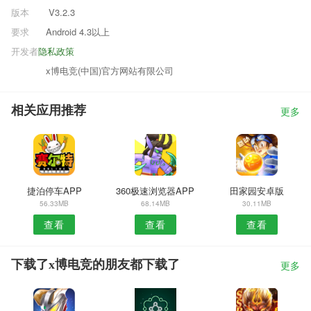
版本
V3.2.3
要求
Android 4.3以上
开发者
隐私政策
x博电竞(中国)官方网站有限公司
相关应用推荐
更多
捷泊停车APP
360极速浏览器APP
田家园安卓版
56.33MB
68.14MB
30.11MB
查看
查看
查看
下载了x博电竞的朋友都下载了
更多