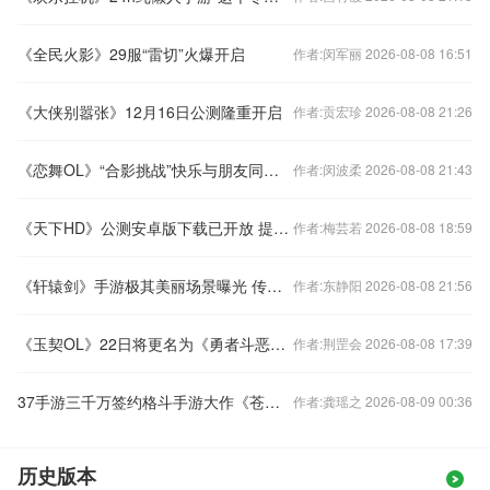
《全民火影》29服“雷切”火爆开启
作者:闵军丽 2026-08-08 16:51
《大侠别嚣张》12月16日公测隆重开启
作者:贡宏珍 2026-08-08 21:26
《恋舞OL》“合影挑战”快乐与朋友同分享
作者:闵波柔 2026-08-08 21:43
《天下HD》公测安卓版下载已开放 提前下载享好礼
作者:梅芸若 2026-08-08 18:59
《轩辕剑》手游极其美丽场景曝光 传承水墨之风
作者:东静阳 2026-08-08 21:56
《玉契OL》22日将更名为《勇者斗恶魔》
作者:荆罡会 2026-08-08 17:39
37手游三千万签约格斗手游大作《苍翼之刃》
作者:龚瑶之 2026-08-09 00:36
历史版本