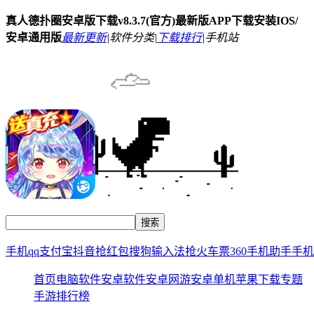
真人德扑圈安卓版下载v8.3.7(官方)最新版APP下载安装IOS/
安卓通用版
最新更新
|
软件分类|
下载排行
|
手机站
手机qq
支付宝
抖音
抢红包
搜狗输入法
抢火车票
360手机助手
手机
首页
电脑软件
安卓软件
安卓网游
安卓单机
苹果下载
专题
手游排行榜