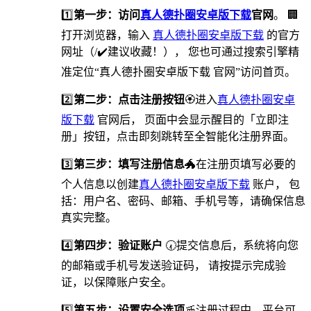
1️⃣
第一步：访问
真人德扑圈安卓版下载
官网
。 🏢
打开浏览器，输入
真人德扑圈安卓版下载
的官方
网址（/✔️建议收藏！）， 您也可通过搜索引擎精
准定位“真人德扑圈安卓版下载 官网”访问首页。
2️⃣
第二步：点击注册按钮
🏵进入
真人德扑圈安卓
版下载
官网后， 页面中会显示醒目的「立即注
册」按钮，点击即刻跳转至全智能化注册界面。
3️⃣
第三步：填写注册信息
🐲在注册页填写必要的
个人信息以创建
真人德扑圈安卓版下载
账户， 包
括：用户名、密码、邮箱、手机号等，请确保信息
真实完整。
4️⃣
第四步：验证账户
🕢提交信息后，系统将向您
的邮箱或手机号发送验证码， 请按提示完成验
证，以保障账户安全。
5️⃣
第五步：设置安全选项
🚡️注册过程中，平台可