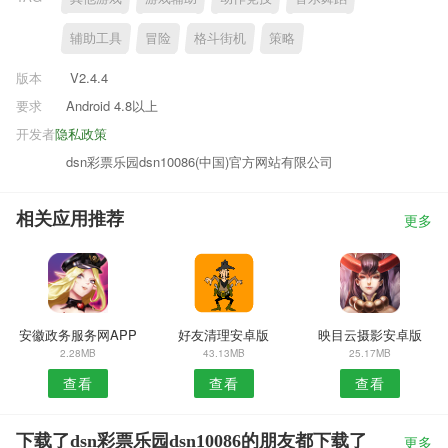
辅助工具
冒险
格斗街机
策略
版本
V2.4.4
要求
Android 4.8以上
开发者
隐私政策
dsn彩票乐园dsn10086(中国)官方网站有限公司
相关应用推荐
更多
安徽政务服务网APP
好友清理安卓版
映目云摄影安卓版
2.28MB
43.13MB
25.17MB
查看
查看
查看
下载了dsn彩票乐园dsn10086的朋友都下载了
更多