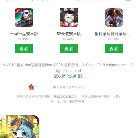
一城一品安卓版
52云装安卓版
塑料家居智能家居APP
31.35MB
28.46MB
12.16MB
查看
查看
查看
© 2010 至今 dsn彩票乐园dsn10086 版权所有。© Since 2010 cbigame.com. All
rights reserved.
版权保护投诉指引
・
网上有害信息举报专区
增值电信业务经营许可证：粤B2-20030330号-1
网络出版服务许可证：（署）
网出证（京）字第2799号