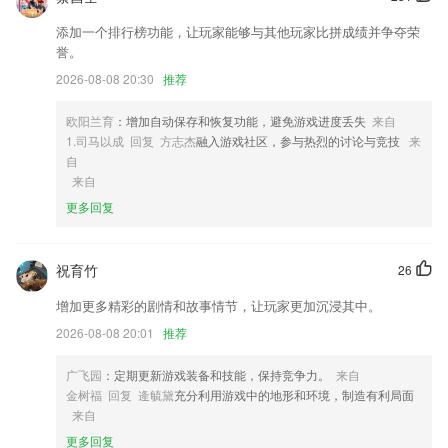
2,青医说教育经过5年考研陪读班的探索，2年执业医陪读班的学习，致力
添加一个排行榜功能，让玩家能够与其他玩家比拼成绩并争夺荣
于帮助广大考生答疑解惑，提高分数。
誉。
3,书友互动提供借书、私信、签到、等互动功能
2026-08-08 20:30
推荐
4,根据你做题记录精准预估你的学习状况，发现不足点，并智能匹配个性
化的学习计划。
欧阳兰育
：增加自动保存和恢复功能，避免游戏进度丢失
来自
1.司马以成 回复 方志杰
融入游戏社区，参与热烈的讨论与竞技
来
5,通过互联网技术和数据，重构服装商业中的厂、批、零、消费者的传统
自
渠道。
来自
6,小火车有两节，车头是动力部分，有车灯和喇叭，由四节7号电池提供
更多回复
动力，按下开关后孩子可以前后推动触发火车；
dsn彩票乐园dsn10086软件优势
祝育竹
26
1.难度分级控制,确保小朋友在练习过2265程中碰到词都是学过的词
增加更多精彩的剧情和故事情节，让玩家更加沉浸其中。
2.资深证券从业资格考试名师专家结合考试点，精细化逐题解析
2026-08-08 20:01
推荐
3.你可以通过左右划动的方式来进行操作学习诸多知识内容;
广飞园
：定期更新游戏装备和技能，保持竞争力。
来自
4.，合理分配同学们的课后时光，利用碎片化时间学习，把握好青春与复
金树福 回复 逄毓黛
充分利用游戏中的地形和环境，制造有利局面
习的时光，减轻孩子们的课后压力，寓教于乐，打造轻松学习的智能做题
来自
工具！
更多回复
5.该软件支持离线使用，无需联网，可以实现离线做题，让你更加灵活学