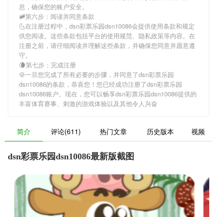
息，确保您的账户安全。
🚞第六步：阅读并同意条款
🌜在注册过程中，
dsn彩票乐园dsn10086
会提供使用条款和规定
供您阅读。这些条款包括平台的使用规范、隐私政策等内容。在
注册之前，请仔细阅读并理解这些条款，并确保您同意并愿意遵
守。
🌘第七步：完成注册
🍪一旦您完成了所有必要的步骤，并同意了
dsn彩票乐园
dsn10086
的条款，恭喜您！您已经成功注册了dsn彩票乐园
dsn10086账户。现在，您可以畅享
dsn彩票乐园dsn10086
提供的
丰富体育赛事、刺激的游戏体验以及其他令人兴奋
简介
评论(611)
热门文章
历史版本
视频
dsn彩票乐园dsn10086最新版截图