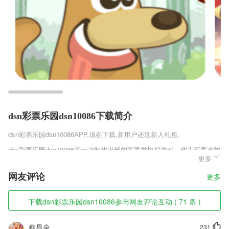
dsn彩票乐园dsn10086下载简介
dsn彩票乐园dsn10086
APP,现在下载,新用户还送新人礼包.
dsn彩票乐园dsn10086是一款制作潜艇的军事类模拟游戏，作为军事迷的
更多
玩家可以参与到潜艇的制作当中去，你可以清楚地看到潜艇的每部分构造
和所需要的零件，你的任务就是在规定的时间内打造出一艘强力的潜艇，
网友评论
更多
当然在建造结束后也是需要下水进行检验的，看看各方面性能是否都达到
了标准。
下载dsn彩票乐园dsn10086参与网友评论互动 ( 71 条 )
dsn彩票乐园dsn10086软件特色
1,智能跟进了解报事报修进度，方便了解报事报修处理情况；
蔡昌全
231