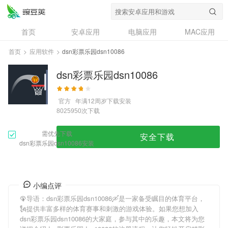
首页
安卓应用
电脑应用
MAC应用
资讯
专题
设计奖
创意应用
首页
>
应用软件
>
dsn彩票乐园dsn10086
问答
dsn彩票乐园dsn10086
官方
年满12周岁
下载安装
次下载
8025950
需优先下载
安全下载
dsn彩票乐园dsn10086安装
小编点评
🦚导语：
dsn彩票乐园dsn10086
🛶是一家备受瞩目的体育平台，
🗽提供丰富多样的体育赛事和刺激的游戏体验。如果您想加入
dsn彩票乐园dsn10086
的大家庭，参与其中的乐趣，本文将为您