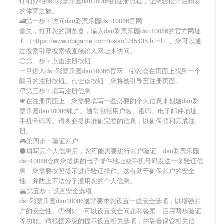
详细介绍
dsn彩票乐园dsn10086
的注册流程，让您轻松开启精彩
的体育之旅。
🚄第一步：访问dsn彩票乐园dsn10086官网
首先，打开您的浏览器，输入
dsn彩票乐园dsn10086
的官方网址
🍼（https://www.cbigame.com/iossoft/45435.html）。您可以通
过搜索引擎搜索或直接输入网址来访问。
⚪第二步：点击注册按钮
一旦进入
dsn彩票乐园dsn10086
官网，🕣您会在页面上找到一个
醒目的注册按钮。点击该按钮，您将被引导至注册页面。
🧑第三步：填写注册信息
🍁在注册页面上，您需要填写一些必要的个人信息来创建
dsn彩
票乐园dsn10086
账户。通常包括用户名、密码、电子邮件地址、
手机号码等。请务必提供准确完整的信息，以确保顺利完成注
册。
🎮第四步：验证账户
🌑填写完个人信息后，您可能需要进行账户验证。
dsn彩票乐园
dsn10086
会向您提供的电子邮件地址或手机号码发送一条验证信
息，您需要按照提示进行验证操作。这有助于确保账户的安全
性，并防止不法分子滥用您的个人信息。
🏔第五步：设置安全选项
dsn彩票乐园dsn10086
通常要求您设置一些安全选项，以增强账
户的安全性。🕔例如，可以设置安全问题和答案，启用两步验证
等功能。请根据系统的提示设置相关选项，并妥善保管相关信