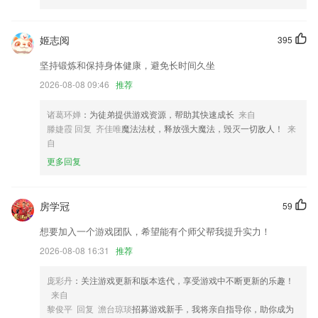
习；
6.扫码/搜索：扫描条码/输入教材名称搜索教材答案；
姬志阅
395
dsn彩票乐园dsn10086更新了什么?
坚持锻炼和保持身体健康，避免长时间久坐
修复 NFC 充值问题
2026-08-08 09:46
推荐
新增活动节日常态化推送功能
诸葛环婵
：为徒弟提供游戏资源，帮助其快速成长
来自
新增“低碳农场”小游戏，种水果得水果哟
滕婕霞 回复 齐佳唯
魔法法杖，释放强大魔法，毁灭一切敌人！
来
自
软件推出新版本优化用户体验
更多回复
提现绑卡安全升级，为了您的资金安全，请重新绑定银行卡
持续优化wifi连接成功率
房学冠
59
联系我们
以上就是dsn彩票乐园dsn10086的介绍，如果您喜欢这款软件，您可以到
想要加入一个游戏团队，希望能有个师父帮我提升实力！
应用商店进行打分评论，说出您的使用经历，以帮助我们更好的对产品进
2026-08-08 16:31
推荐
行优化修改。
庞彩丹
：关注游戏更新和版本迭代，享受游戏中不断更新的乐趣！
来自
黎俊平 回复 澹台琼琰
招募游戏新手，我将亲自指导你，助你成为