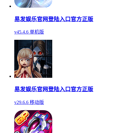
易发娱乐官网登陆入口官方正版
v45.4.6 单机版
易发娱乐官网登陆入口官方正版
v29.6.6 移动版