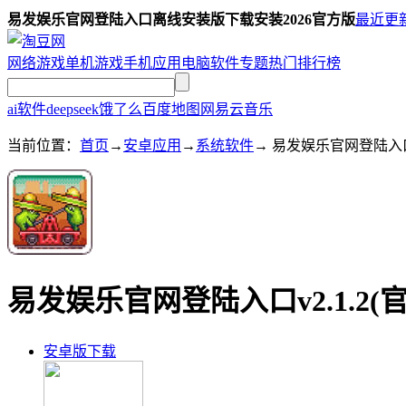
易发娱乐官网登陆入口离线安装版下载安装2026官方版
最近更
网络游戏
单机游戏
手机应用
电脑软件
专题
热门排行榜
ai软件
deepseek
饿了么
百度地图
网易云音乐
当前位置：
首页
→
安卓应用
→
系统软件
→ 易发娱乐官网登陆入口最新
易发娱乐官网登陆入口v2.1.2(
安卓版下载