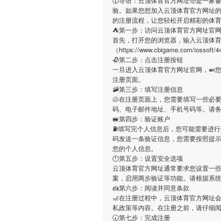
🕢导语：
云顶体育官方网址
🧓是一家
验。如果您想加入
云顶体育官方网址
的注册流程，让您轻松开启精彩的体
⛺第一步：访问云顶体育官方网址官
首先，打开您的浏览器，输入
云顶体
（https://www.cbigame.com/
🥀第二步：点击注册按钮
一旦进入
云顶体育官方网址
官网，🍛
注册页面。
🚠第三步：填写注册信息
🐚在注册页面上，您需要填写一些必
码、电子邮件地址、手机号码等。请
🚝第四步：验证账户
⛽️填写完个人信息后，您可能需要进
码发送一条验证信息，您需要按照提
您的个人信息。
🕛第五步：设置安全选项
云顶体育官方网址
通常要求您设置一些
案，启用两步验证等功能。请根据系
🍰第六步：阅读并同意条款
🎢在注册过程中，
云顶体育官方网址
私政策等内容。在注册之前，请仔细
🕢第七步：完成注册