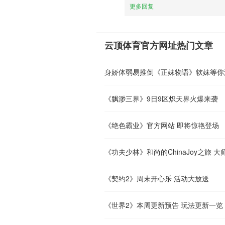
更多回复
云顶体育官方网址热门文章
身娇体弱易推倒《正妹物语》软妹等你
《飘渺三界》9日9区炽天界火爆来袭
《绝色霸业》官方网站 即将惊艳登场
《功夫少林》和尚的ChinaJoy之旅 
《契约2》周末开心乐 活动大放送
《世界2》本周更新预告 玩法更新一览