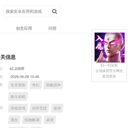
创意应用
问答
相关信息
扫一扫安装
小
42.20MB
云顶体育官方网址
发现更多
间
2026-06-29 10:46
类
生存冒险
奇幻
策略战争
格斗街机
AG
其他游戏
动作竞技
桌游
逃生
找物解谜
桌游