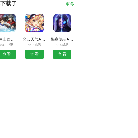
都下载了
更多
民生山西退休认证安卓版
奕云天气APP
梅赛德斯APP
83.12MB
45.81MB
83.95MB
查看
查看
查看