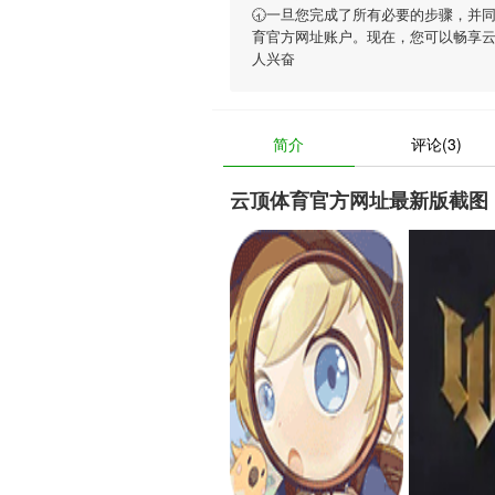
🕣一旦您完成了所有必要的步骤，并
育官方网址账户。现在，您可以畅享
人兴奋
简介
评论(3)
云顶体育官方网址最新版截图