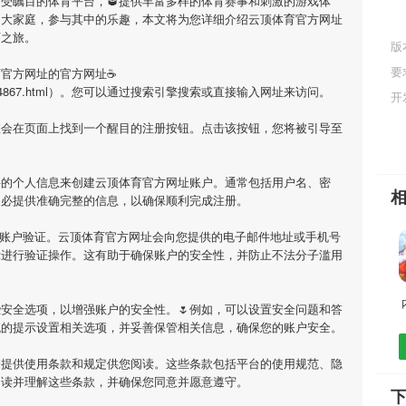
备受瞩目的体育平台，🥃提供丰富多样的体育赛事和刺激的游戏体
的大家庭，参与其中的乐趣，本文将为您详细介绍
云顶体育官方网址
育之旅。
版
网
要
育官方网址
的官方网址☕
iossoft/44867.html）。您可以通过搜索引擎搜索或直接输入网址来访问。
开
您会在页面上找到一个醒目的注册按钮。点击该按钮，您将被引导至
要的个人信息来创建
云顶体育官方网址
账户。通常包括用户名、密
务必提供准确完整的信息，以确保顺利完成注册。
行账户验证。
云顶体育官方网址
会向您提供的电子邮件地址或手机号
示进行验证操作。这有助于确保账户的安全性，并防止不法分子滥用
安全选项，以增强账户的安全性。🌷例如，可以设置安全问题和答
统的提示设置相关选项，并妥善保管相关信息，确保您的账户安全。
会提供使用条款和规定供您阅读。这些条款包括平台的使用规范、隐
阅读并理解这些条款，并确保您同意并愿意遵守。