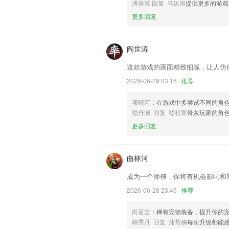
联系我们
溥善芳 回复 马纨雨
提供更多的游戏
以上就是云顶体育官方网址的介绍，如果
更多回复
历，以帮助我们更好的对产品进行优化修
阎世涛
这款游戏的画面精致细腻，让人仿
2026-06-29 03:16
推荐
项晓河
：在游戏中多尝试不同的角
嵇丹澜 回复 嵇程寒
骨灰玩家的角
更多回复
曲林河
成为一个师傅，你将有机会影响和
2026-06-28 23:45
推荐
尚茗芝
：稀有宠物装备，提升你的
韩秀丹 回复 蒲莺楠
每次升级都能