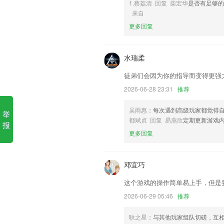
1.蔡荔清 回复 柴宏华
是否有足够的
来自
1.每时每刻浏览最新消息，内容丰厚
更多回复
2.这里的每个课程学习完后，大家是可
3.自动归纳为各种不同类型的错题集和
水瑞柔
上传和整理，并生成报告复习更加轻松。
4.·可以为用户提供智能的英语语法改错
徒弟们会因为你的指导而变得更强
5.按类划分专业方向清晰明确
2026-06-28 23:31
推荐
6.这样对于众多的家庭在教育方面来说，
吴雨惠
：每次遇到高级玩家都觉得
举
云顶体育官方网址更新了什么
都斌贞 回复 易燕欣
定期更新游戏
报
更多回复
建立上下级组织，员工在分子公司入职，
增加字体水印功能
邓宜巧
新版个性化首页
增强软件稳定性，阅读更流畅；
这个游戏的操作简单易上手，但是
改进阅读体验，提升加载速度
2026-06-29 05:46
推荐
规范用户信息的收集。
耿之星
：与其他玩家组队切磋，互