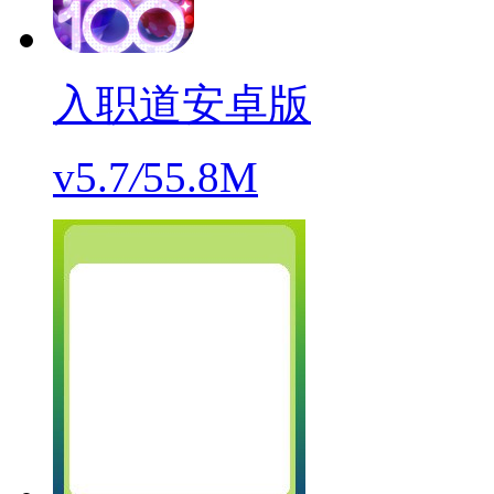
入职道安卓版
v5.7
/
55.8M