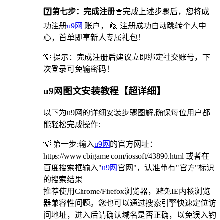
7️⃣
第七步：完成注册
🧁完成上述步骤后，您将成
功注册
u9网
账户， 🙋 注册成功自动跳转个人中
心，首单即享新人专属礼包！
💡 提示：完成注册后建议立即绑定社交账号，下
次登录可免输密码！
u9网图文安装教程【超详细】
以下为u9网的详细安装步骤图解,确保每位用户都
能轻松完成操作:
💡 第一步:输入
u9网
的官方网址：
https://www.cbigame.com/iossoft/43890.html 或者在
百度搜索框输入"
u9网
官网"，认准带有"官方"标识
的搜索结果
推荐使用Chrome/Firefox浏览器，避免IE内核浏览
器兼容性问题。您也可以通过搜索引擎快速定位访
问地址，进入后请确认域名是否正确，以免误入钓