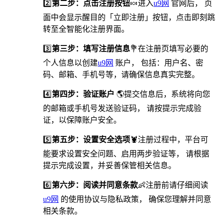
2️⃣
第二步：点击注册按钮
🍬进入
u9网
官网后， 页
面中会显示醒目的「立即注册」按钮，点击即刻跳
转至全智能化注册界面。
3️⃣
第三步：填写注册信息
💐在注册页填写必要的
个人信息以创建
u9网
账户， 包括：用户名、密
码、邮箱、手机号等，请确保信息真实完整。
4️⃣
第四步：验证账户
🌎提交信息后，系统将向您
的邮箱或手机号发送验证码， 请按提示完成验
证，以保障账户安全。
5️⃣
第五步：设置安全选项
🦞️注册过程中，平台可
能要求设置安全问题、启用两步验证等， 请根据
提示完成设置，并妥善保管相关信息。
6️⃣
第六步：阅读并同意条款
👶注册前请仔细阅读
u9网
的使用协议与隐私政策， 确保您理解并同意
相关条款。