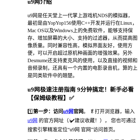
u9网介绍
u9网是任天堂上一代掌上游戏机NDS的模拟器，
最初是由YopYop156使用C++开发并运行在Linux，
Mac OS以及Windows上的免费软件，能够支持保
存、增加屏幕的大小、支持的过滤器，从而提高图
像质量。同时兼容性高，模拟界面友好，使用方
便，可以开启超过原机种画面的增强效果。另外
Desmume还支持麦克风的使用，以及直接的视频和
音频录制，还具有一个内置的电影录音机，算的上
是同类软件中的翘楚。
u9网极速注册指南 9分钟搞定！新手必看
【保姆级教程】✅
1️⃣
第一步：访问
u9网
官网
。 🥬打开浏览器，输入
u9网
的官方网址（/✔️建议收藏！）， 您也可通过
搜索引擎精准定位“u9网 官网”访问首页。