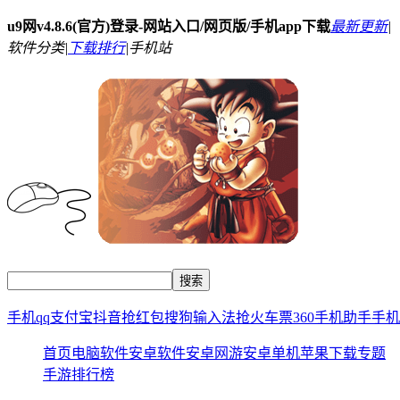
u9网v4.8.6(官方)登录-网站入口/网页版/手机app下载
最新更新
|
软件分类|
下载排行
|
手机站
手机qq
支付宝
抖音
抢红包
搜狗输入法
抢火车票
360手机助手
手机
首页
电脑软件
安卓软件
安卓网游
安卓单机
苹果下载
专题
手游排行榜