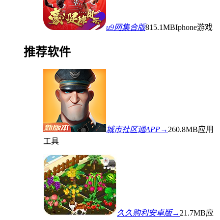
u9网集合版
815.1MB
Iphone游戏
推荐软件
城市社区通APP→
260.8MB
应用
工具
久久购利安卓版→
21.7MB
应