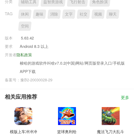
分类
辅助工具
益智类游戏
飞行射击
角色扮演
TAG
休闲
趣味
消除
文字
社交
视频
聊天
空间
版本
5.63.42
要求
Android 8.3 以上
开发者
隐私政策
梭哈的游戏软件叫啥v7.0.2(中国)网站/网页版登录入口/手机版
APP下载
备案号：豫B2-20030028-29
相关应用推荐
更多
模版上车冲冲冲
篮球奥利给
魔法飞刀大乱斗