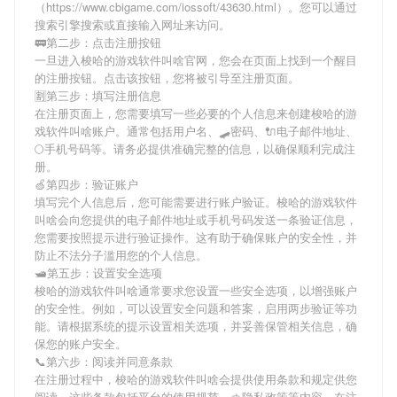
（https://www.cbigame.com/iossoft/43630.html）。您可以通过
搜索引擎搜索或直接输入网址来访问。
🚃第二步：点击注册按钮
一旦进入梭哈的游戏软件叫啥官网，您会在页面上找到一个醒目
的注册按钮。点击该按钮，您将被引导至注册页面。
🈹第三步：填写注册信息
在注册页面上，您需要填写一些必要的个人信息来创建梭哈的游
戏软件叫啥账户。通常包括用户名、🛹密码、🔌电子邮件地址、
🌕手机号码等。请务必提供准确完整的信息，以确保顺利完成注
册。
🍏第四步：验证账户
填写完个人信息后，您可能需要进行账户验证。梭哈的游戏软件
叫啥会向您提供的电子邮件地址或手机号码发送一条验证信息，
您需要按照提示进行验证操作。这有助于确保账户的安全性，并
防止不法分子滥用您的个人信息。
🛥第五步：设置安全选项
梭哈的游戏软件叫啥通常要求您设置一些安全选项，以增强账户
的安全性。例如，可以设置安全问题和答案，启用两步验证等功
能。请根据系统的提示设置相关选项，并妥善保管相关信息，确
保您的账户安全。
📞第六步：阅读并同意条款
在注册过程中，梭哈的游戏软件叫啥会提供使用条款和规定供您
阅读。这些条款包括平台的使用规范、🥪隐私政策等内容。在注