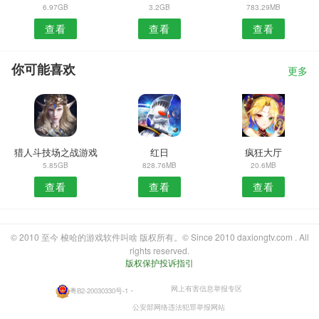
6.97GB
3.2GB
783.29MB
查看
查看
查看
你可能喜欢
更多
猎人斗技场之战游戏
红日
疯狂大厅
5.85GB
828.76MB
20.6MB
查看
查看
查看
© 2010 至今 梭哈的游戏软件叫啥 版权所有。© Since 2010 daxiongtv.com . All
rights reserved.
版权保护投诉指引
网上有害信息举报专区
粤B2-20030330号-1
・
公安部网络违法犯罪举报网站