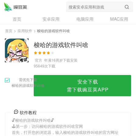
梭哈的游戏软件叫啥
首页
安卓应用
电脑应用
MAC应用
资讯
专题
设计奖
创意应用
首页
>
应用软件
>
梭哈的游戏软件叫啥
问答
梭哈的游戏软件叫啥
官方
年满16周岁
下载安装
次下载
95649
需优先下载
安全下载
梭哈的游戏软件叫啥
需下载豌豆荚APP
软件教程
🔓梭哈的游戏软件叫啥🔓
🕹第一步：访问梭哈的游戏软件叫啥官网
首先，打开您的浏览器，输入梭哈的游戏软件叫啥的官方网址