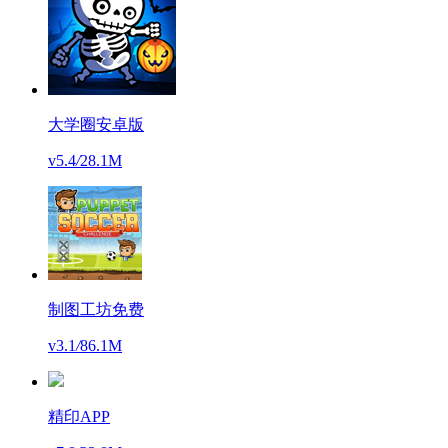
大学圈安卓版
v5.4
/
28.1M
制图工坊免费
v3.1
/
86.1M
精印APP