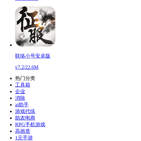
联络小号安卓版
v7.2
/
22.6M
热门分类
工具箱
企业
消除
ai助手
游戏代练
助农电商
RPG手机游戏
高画质
1元手游