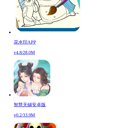
花水印APP
v4.8
/
28.0M
智慧无锡安卓版
v0.2
/
33.9M