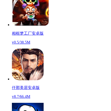
相框梦工厂安卓版
v0.5
/
38.5M
仟那美居安卓版
v8.7
/
66.4M