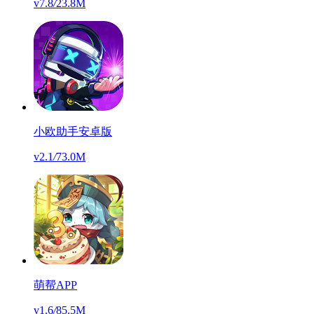
v7.8
/
23.8M
小欧助手安卓版
v2.1
/
73.0M
萌帮APP
v1.6
/
85.5M