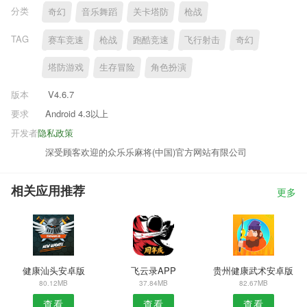
分类
奇幻
音乐舞蹈
关卡塔防
枪战
TAG
赛车竞速
枪战
跑酷竞速
飞行射击
奇幻
塔防游戏
生存冒险
角色扮演
版本
V4.6.7
要求
Android 4.3以上
开发者
隐私政策
深受顾客欢迎的众乐乐麻将(中国)官方网站有限公司
相关应用推荐
更多
健康汕头安卓版
飞云录APP
贵州健康武术安卓版
80.12MB
37.84MB
82.67MB
查看
查看
查看