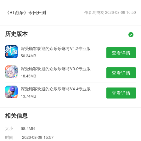
《BT战争》今日开测
作者:封鸣凝 2026-08-09 10:50
历史版本
深受顾客欢迎的众乐乐麻将V1.2专业版
查看详情
50.34MB
深受顾客欢迎的众乐乐麻将V9.0专业版
查看详情
18.45MB
深受顾客欢迎的众乐乐麻将V4.4专业版
查看详情
13.74MB
相关信息
大小
98.4MB
时间
2026-08-09 15:57