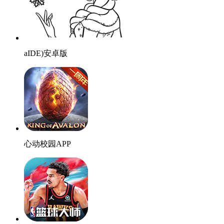
aIDE)安卓版
心动校园APP