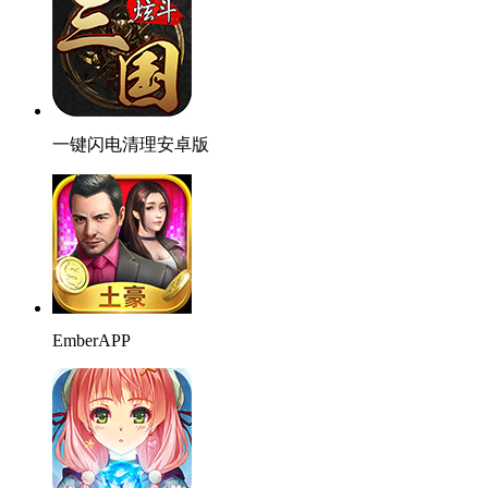
一键闪电清理安卓版
EmberAPP