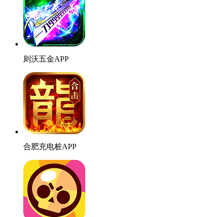
则沃五金APP
合肥充电桩APP