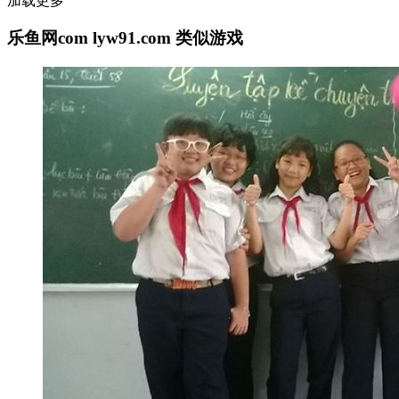
加载更多
乐鱼网com lyw91.com 类似游戏