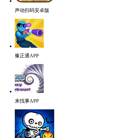
声动扫码安卓版
豫正通APP
来找事APP