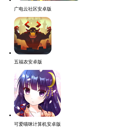
广电云社区安卓版
五福农安卓版
可爱喵咪计算机安卓版