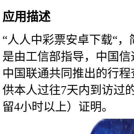
应用描述
“人人中彩票安卓下载“，
是由工信部指导，中国信
中国联通共同推出的行程
供本人过往7天内到访过
留4小时以上）证明。