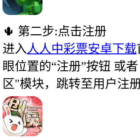
🌵 第二步:点击注册
进入
人人中彩票安卓下载
眼位置的“注册”按钮 或
区"模块，跳转至用户注