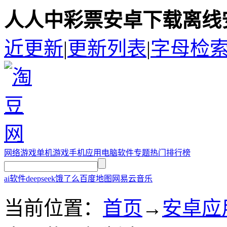
人人中彩票安卓下载离线安
近更新
|
更新列表
|
字母检
网络游戏
单机游戏
手机应用
电脑软件
专题
热门排行榜
ai软件
deepseek
饿了么
百度地图
网易云音乐
当前位置：
首页
→
安卓应