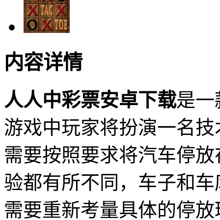
内容详情
人人中彩票安卓下载
是一
游戏中玩家将扮演一名技
需要按照要求将汽车停放
验都有所不同，车子和车
需要重新考量具体的停放