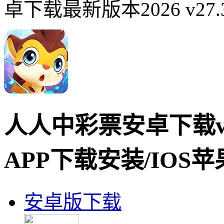
卓下载最新版本2026 v27.
人人中彩票安卓下载v9
APP下载安装/IOS
安卓版下载