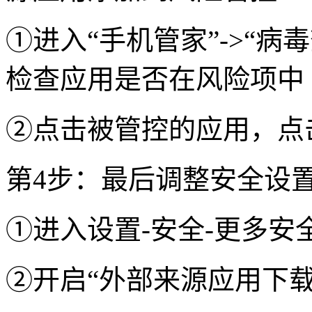
①进入“手机管家”->“病毒
检查应用是否在风险项中
②点击被管控的应用，点
第4步：最后调整安全设
①进入设置-安全-更多安
②开启“外部来源应用下载