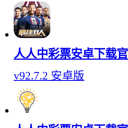
人人中彩票安卓下载官
v92.7.2 安卓版