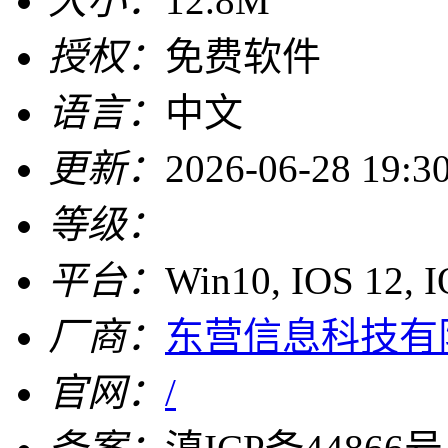
大小：
12.8M
授权：
免费软件
语言：
中文
更新：
2026-06-28 19:3
等级：
平台：
Win10, IOS 12, 
厂商：
东营信息科技有
官网：
/