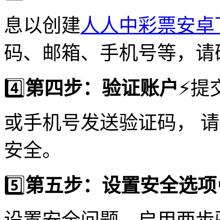
息以创建
人人中彩票安卓
码、邮箱、手机号等，请
4️⃣
第四步：验证账户
⚡️
或手机号发送验证码， 
安全。
5️⃣
第五步：设置安全选项
设置安全问题、启用两步