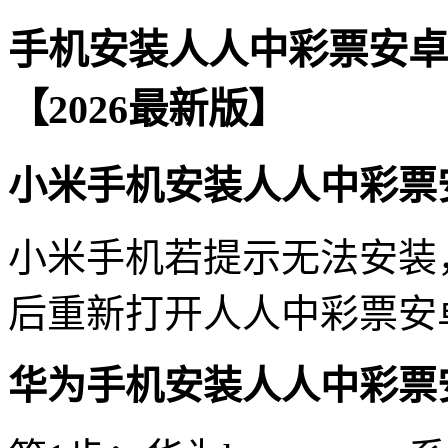
手机安装人人中彩票安卓
【2026最新版】
小米手机安装人人中彩票
小米手机若提示无法安装
后重新打开人人中彩票安
华为手机安装人人中彩票