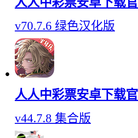
人人中彩票安卓下载官
v70.7.6 绿色汉化版
人人中彩票安卓下载官
v44.7.8 集合版