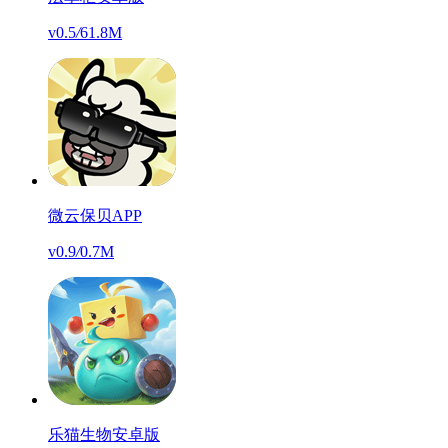
v0.5
/
61.8M
微云保贝APP
v0.9
/
0.7M
乐猫生物安卓版