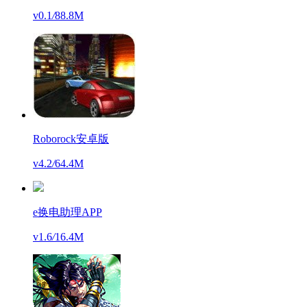
v0.1
/
88.8M
Roborock安卓版
v4.2
/
64.4M
e换电助理APP
v1.6
/
16.4M