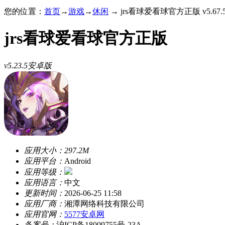
您的位置：
首页
→
游戏
→
休闲
→ jrs看球爱看球官方正版 v5.67
jrs看球爱看球官方正版
v5.23.5安卓版
应用大小：
297.2M
应用平台：
Android
应用等级：
应用语言：
中文
更新时间：
2026-06-25 11:58
应用厂商：
湘潭网络科技有限公司
应用官网：
5577安卓网
备案号：
沪ICP备18009755号-23A