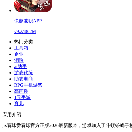
快趣兼职APP
v9.2
/
48.2M
热门分类
工具箱
企业
消除
ai助手
游戏代练
助农电商
RPG手机游戏
高画质
1元手游
育儿
应用介绍
jrs看球爱看球官方正版2026最新版本，游戏加入了斗蜈蚣