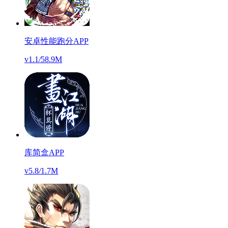
安卓性能跑分APP
v1.1
/
58.9M
库简盒APP
v5.8
/
1.7M