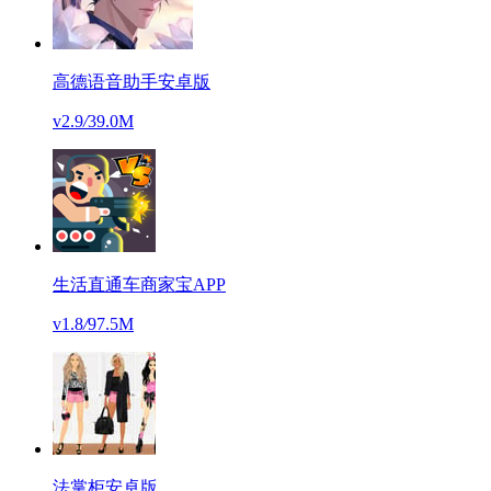
高德语音助手安卓版
v2.9
/
39.0M
生活直通车商家宝APP
v1.8
/
97.5M
法掌柜安卓版