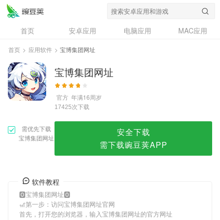
宝博集团网址
首页
安卓应用
电脑应用
MAC应用
资讯
专题
设计奖
创意应用
首页
>
应用软件
>
宝博集团网址
问答
宝博集团网址
官方
年满16周岁
次下载
17425
需优先下载
安全下载
宝博集团网址
需下载豌豆荚APP
软件教程
🅾宝博集团网址🅾
🎢第一步：访问宝博集团网址官网
首先，打开您的浏览器，输入宝博集团网址的官方网址