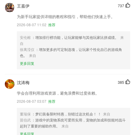
王嘉伊
737
为新手玩家提供详细的教程和指引，帮助他们快速上手。
2026-08-07 11:02
推荐
安伦榕
：增加排行榜功能，让玩家能够与其他玩家比拼成绩。
来
自
徐离滢仪
：增加更多的可定制选项，让玩家个性化自己的游戏角
色。
来自
更多回复
沈涛梅
385
学会合理利用游戏资源，避免浪费和过度依赖。
2026-08-07 03:07
推荐
董瑞保
：梦幻装备限时特惠，别错过这次机会！ ！
来自
苗伯武
：游戏中的宠物系统可爱而实用，宠物的加成和技能对战斗
起到了重要的辅助作用。
来自
更多回复