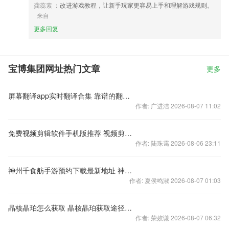
龚蕊素
：改进游戏教程，让新手玩家更容易上手和理解游戏规则。
来自
更多回复
宝博集团网址热门文章
更多
屏幕翻译app实时翻译合集 靠谱的翻译软件排行榜
作者: 广进洁 2026-08-07 11:02
免费视频剪辑软件手机版推荐 视频剪辑手机软件有哪些
作者: 陆珠霭 2026-08-06 23:11
神州千食舫手游预约下载最新地址 神州千食舫下载方法介绍
作者: 夏侯鸣淑 2026-08-07 01:03
晶核晶珀怎么获取 晶核晶珀获取途径分享
作者: 荣姣谦 2026-08-07 06:32