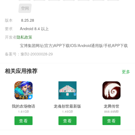
空间
版本
8.25.28
要求
Android 8.4 以上
开发者
隐私政策
宝博集团网址(官方)APP下载IOS/Android通用版/手机APP下载
备案号：豫B2-20030028-29
相关应用推荐
更多
我的农场物语
龙魂创世最新版
龙腾传世
1.61GB
1.45GB
868.69MB
查看
查看
查看