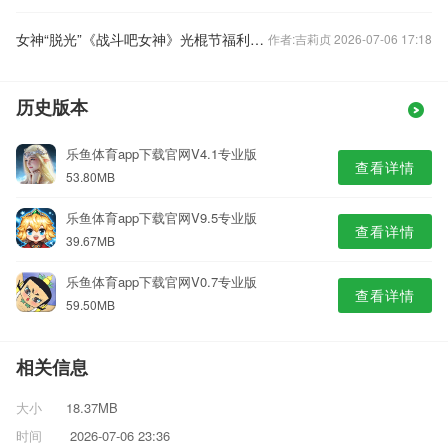
女神“脱光”《战斗吧女神》光棍节福利大特供
作者:吉莉贞 2026-07-06 17:18
历史版本
乐鱼体育app下载官网V4.1专业版
查看详情
53.80MB
乐鱼体育app下载官网V9.5专业版
查看详情
39.67MB
乐鱼体育app下载官网V0.7专业版
查看详情
59.50MB
相关信息
大小
18.37MB
时间
2026-07-06 23:36