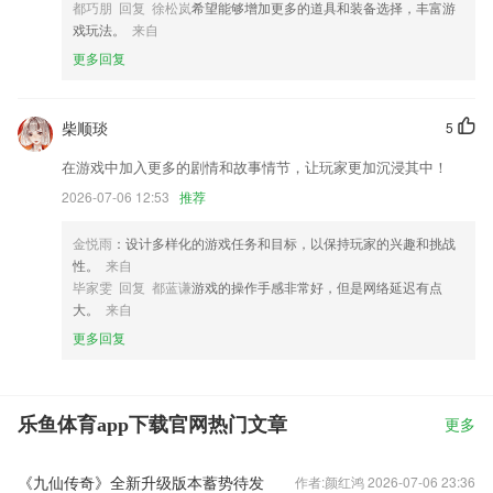
都巧朋 回复 徐松岚
希望能够增加更多的道具和装备选择，丰富游
戏玩法。
来自
更多回复
柴顺琰
5
在游戏中加入更多的剧情和故事情节，让玩家更加沉浸其中！
2026-07-06 12:53
推荐
金悦雨
：设计多样化的游戏任务和目标，以保持玩家的兴趣和挑战
性。
来自
毕家雯 回复 都蓝谦
游戏的操作手感非常好，但是网络延迟有点
大。
来自
更多回复
乐鱼体育app下载官网热门文章
更多
《九仙传奇》全新升级版本蓄势待发
作者:颜红鸿 2026-07-06 23:36