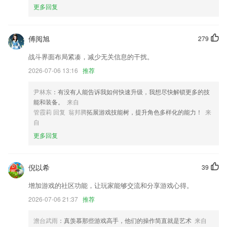
更多回复
优化国际机票查询
实名认证流程简化,认证更快更简单
傅阅旭
279
增加宇能的磁力计
战斗界面布局紧凑，减少无关信息的干扰。
休假显示假别资讯
2026-07-06 13:16
推荐
活动标识让优惠好物不错过
尹林东
：有没有人能告诉我如何快速升级，我想尽快解锁更多的技
新增更多订阅产品
能和装备。
来自
联系我们
管霞莉 回复 翁邦腾
拓展游戏技能树，提升角色多样化的能力！
来
以上就是乐鱼体育app下载官网的介绍，如果您喜欢这款软件，您可以到
自
应用商店进行打分评论，说出您的使用经历，以帮助我们更好的对产品进
更多回复
行优化修改。
倪以希
39
增加游戏的社区功能，让玩家能够交流和分享游戏心得。
2026-07-06 21:37
推荐
澹台武雨
：真羡慕那些游戏高手，他们的操作简直就是艺术
来自