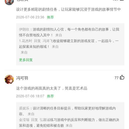
2,一键快速录制高清屏幕截屏
3,大家的行程信息也会在该2265手游网系统完整的记录下来，随时都能查
设计更多精彩的剧情任务，让玩家能够沉浸于游戏的故事情节中
看；
2026-07-06 23:36
推荐
4,经典、热门漫画 一应俱全,与网络同步更新;
伊朗欣
：游戏的剧情扣人心弦，每一个角色都有自己的故事，让我
5,财务管理
情不自禁地投入其中！
来自
6,文本编辑和管理功能让你工作更加高效
1.花杰时 回复 冯涛飞
收徒能够建立新的游戏友谊，一起战斗，一
起探索未知的领域！
来自
乐鱼体育app下载官网软件优势
来自
1.并不需要你拿出整段的时间来学习，可以依照自己的真实情况自由调配
更多回复
2.丰富的英语课件归类清晰，易办理的学习中心
3.能够帮助大家进行各种测试呢，让你可以学习到更多的知识，超级的便
冯可羽
77
利。
这个游戏的画面真的太美了，简直是艺术品
4.●老师、学生和家长可以把自己的各类才艺作品发布共享出来哟！
2026-07-06 18:07
推荐
5.后台每天都会提供各种学习知识，因此完全没有必要担心没有你想要的
内容学习
裘妮乐
：设计清晰的任务目标提示，帮助玩家更好地理解游戏内
容。
来自
6.这里为孩子们提供了各种运动游戏，你可以根据自己的喜好在这里自由
金滢瑞 回复 弘颖诚
练习游戏中的反应和判断能力，做出正确的决
的选择;
策和选项，避免犯错和被击败
来自
乐鱼体育app下载官网更新了什么?