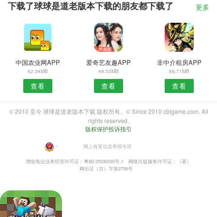
下载了球球是道老版本下载的朋友都下载了
更多
中国农业网APP
爱奇艺友趣APP
非中介租房APP
62.34MB
49.53MB
89.71MB
查看
查看
查看
© 2010 至今 球球是道老版本下载 版权所有。© Since 2010 cbigame.com. All
rights reserved.
版权保护投诉指引
・
网上有害信息举报专区
增值电信业务经营许可证：粤B2-20030330号-1
网络出版服务许可证：（署）
网出证（京）字第2799号