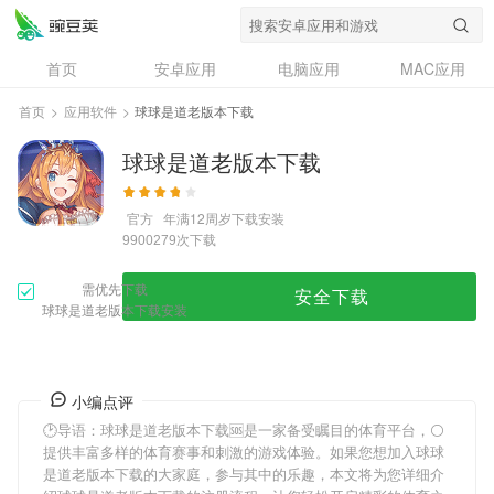
首页
安卓应用
电脑应用
MAC应用
资讯
专题
设计奖
创意应用
首页
>
应用软件
>
球球是道老版本下载
问答
球球是道老版本下载
官方
年满12周岁
下载安装
次下载
9900279
需优先下载
安全下载
球球是道老版本下载安装
小编点评
🕑导语：
球球是道老版本下载
🆘是一家备受瞩目的体育平台，⚪
提供丰富多样的体育赛事和刺激的游戏体验。如果您想加入
球球
是道老版本下载
的大家庭，参与其中的乐趣，本文将为您详细介