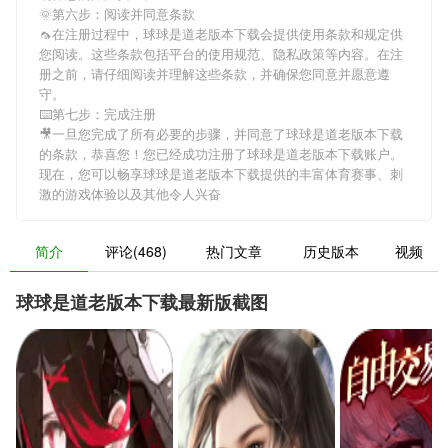
🌞第六步：阅读并同意条款
🦟在注册过程中，
球球是道老版本下载
会提供使用条款和规定供
您阅读。这些条款包括平台的使用规范、隐私政策等内容。在注
册之前，请仔细阅读并理解这些条款，并确保您同意并愿意遵
守。
⌨️第七步：完成注册
🎥一旦您完成了所有必要的步骤，并同意了
球球是道老版本下载
的条款，恭喜您！您已经成功注册了球球是道老版本下载账户。
现在，您可以畅享
球球是道老版本下载
提供的丰富体育赛事、刺
激的游戏体验以及其他令人兴奋
简介
评论(468)
热门文章
历史版本
视频
球球是道老版本下载最新版截图