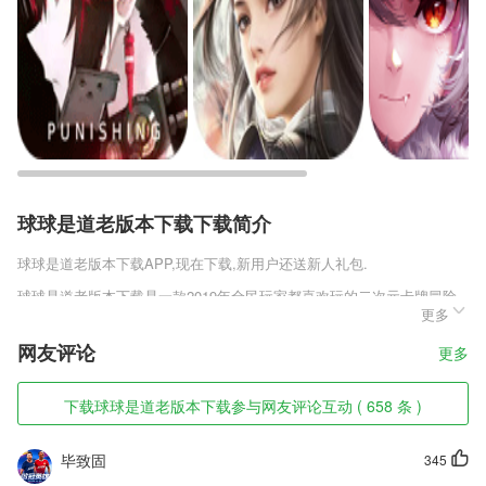
球球是道老版本下载下载简介
球球是道老版本下载
APP,现在下载,新用户还送新人礼包.
球球是道老版本下载是一款2019年全民玩家都喜欢玩的二次元卡牌冒险
更多
战斗类RPG手机游戏，游戏邀请顶级美术绘画大师精心绘制，色彩亮丽
的人物模型，精美细腻的场景画面，日系声优演员豪华助阵，带领玩家进
网友评论
更多
入次元世界，喜欢消零世界安卓版v1.0.0.1这款游戏的玩家千万不要错
过，快来趣趣手游网下载体验吧。
下载球球是道老版本下载参与网友评论互动 ( 658 条 )
球球是道老版本下载软件特色
1,可以按照序号顺序打印，数字可以设置底边，适用于文本和条码
毕致固
345