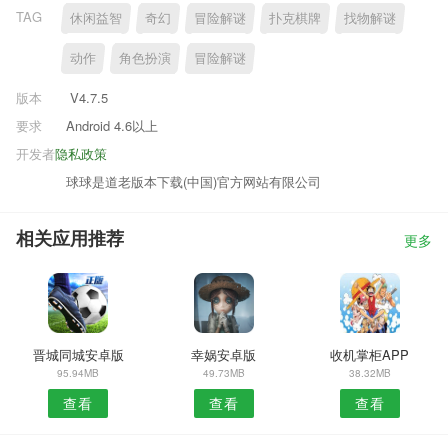
TAG
休闲益智
奇幻
冒险解谜
扑克棋牌
找物解谜
动作
角色扮演
冒险解谜
版本
V4.7.5
要求
Android 4.6以上
开发者
隐私政策
球球是道老版本下载(中国)官方网站有限公司
相关应用推荐
更多
晋城同城安卓版
幸娲安卓版
收机掌柜APP
95.94MB
49.73MB
38.32MB
查看
查看
查看