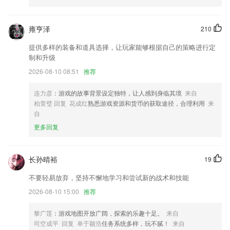
增强软件稳定性，阅读更流畅；
红黑黄榜上线
雍亨泽
210
新增弹窗动画自定义
提供多样的装备和道具选择，让玩家能够根据自己的策略进行定
支持商户认证绑卡修改
制和升级
附件网盘中的图片支持连续查看
2026-08-10 08:51
推荐
一些已知BUG的修复。
连力彦
：游戏的故事背景设定独特，让人感到身临其境
来自
联系我们
柏萱璧 回复 花成红
熟悉游戏资源和货币的获取途径，合理利用
来
以上就是球球是道老版本下载的介绍，如果您喜欢这款软件，您可以到应
自
用商店进行打分评论，说出您的使用经历，以帮助我们更好的对产品进行
更多回复
优化修改。
长孙晴裕
19
不要轻易放弃，坚持不懈地学习和尝试新的战术和技能
2026-08-10 15:00
推荐
黎广莲
：游戏地图开放广阔，探索的乐趣十足。
来自
司空成平 回复 单于颖浩
任务系统多样，玩不腻！
来自