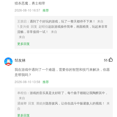
2,方便强大的医护人员工作管理日按键
猎杀恶魔，勇士相带
3,提供网络诊断功能，可精准的诊断出当前网络所出现的问题，给出最好
2026-08-10 16:57
推荐
的解决方案；
4,随时监控着每一台发电站的具体数据实时上传；
王朋启
：遇到了个好玩的游戏，玩了一整天都停不下来！
来自
1.姜兴俊 回复 赵昭伯
这款游戏操作简单，画面精美，玩起来非常
5,＊品牌宣传水印：
流畅，非常值得一试！
来自
6,效果
来自
更多回复
球球是道老版本下载软件优势
1.提供国家211/985院校高升专、专升本在职学历学位教育服务。
邹友林
55
2.所有课程都是分类好的，你都可以随时挑选喜欢的课程来学习。
我在游戏中遇到了一个难题，需要你的智慧和技巧来解决，你愿
3.结合老师的教学需求，能够自动的帮助老师完成线上教学。
意帮我吗？
4.掌握各种考试知识，提高自己的考试能力，让用户能够获得一个智能的
2026-08-10 13:58
推荐
搜题助手;
5.在线学习海量优质的教学辅导资源，所有内容全覆盖，多种课程在线学
单程伯
：游戏的音乐真是太好听了，每个曲子都能让我陶醉其中，
习；
来自
通娅卿 回复 潘妮炎
隐形披风，让你在战斗中躲避敌人的视线！
来
6.全面检测自己的不足之处，有针对性的再次练习；
自
球球是道老版本下载更新了什么?
更多回复