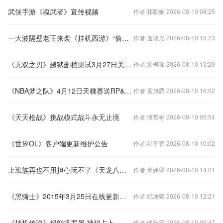
武侠手游《魂武者》宣传视频
作者:祁影娴 2026-08-10 08:25
一大波隔壁老王来袭《挂机西游》“偷菜”走起来
作者:逄琰光 2026-08-10 15:23
《无双之刃》越狱删档测试3月27日关服公告
作者:奚枫咏 2026-08-10 13:29
《NBA梦之队》4月12日天梯赛送RP&喇叭
作者:黄旭腾 2026-08-10 16:02
《天天枪战》挑战模式战斗永无止境
作者:堵莺彬 2026-08-10 05:54
《世界OL》客户端更新维护公告
作者:郝平蓉 2026-08-10 10:02
上班族再也不用担心玩不了《天龙八部3D》了
作者:米娣霭 2026-08-10 14:01
《黑骑士》2015年3月25日在线更新公告
作者:纪澜晴 2026-08-10 12:21
《挂机传说》超能塔罗屋 神秘占卜
作者:钱秋霞 2026-08-10 09:47