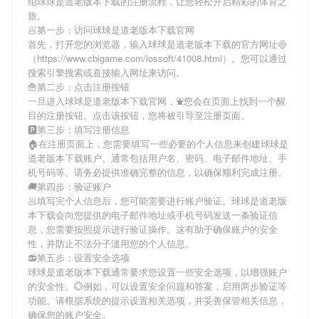
绍
球球是道老版本下载
的注册流程，让您轻松开启精彩的体育之
旅。
🥟第一步：访问球球是道老版本下载官网
首先，打开您的浏览器，输入
球球是道老版本下载
的官方网址🍥
（https://www.cbigame.com/iossoft/41008.html）。您可以通过
搜索引擎搜索或直接输入网址来访问。
🍟第二步：点击注册按钮
一旦进入
球球是道老版本下载
官网，⛲您会在页面上找到一个醒
目的注册按钮。点击该按钮，您将被引导至注册页面。
🅿第三步：填写注册信息
🏠在注册页面上，您需要填写一些必要的个人信息来创建
球球是
道老版本下载
账户。通常包括用户名、密码、电子邮件地址、手
机号码等。请务必提供准确完整的信息，以确保顺利完成注册。
🚚第四步：验证账户
🥟填写完个人信息后，您可能需要进行账户验证。
球球是道老版
本下载
会向您提供的电子邮件地址或手机号码发送一条验证信
息，您需要按照提示进行验证操作。这有助于确保账户的安全
性，并防止不法分子滥用您的个人信息。
📻第五步：设置安全选项
球球是道老版本下载
通常要求您设置一些安全选项，以增强账户
的安全性。💮例如，可以设置安全问题和答案，启用两步验证等
功能。请根据系统的提示设置相关选项，并妥善保管相关信息，
确保您的账户安全。