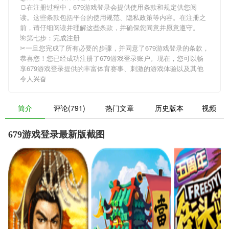
🍞在注册过程中，
679游戏登录
会提供使用条款和规定供您阅
读。这些条款包括平台的使用规范、隐私政策等内容。在注册之
前，请仔细阅读并理解这些条款，并确保您同意并愿意遵守。
🌺第七步：完成注册
✂一旦您完成了所有必要的步骤，并同意了
679游戏登录
的条款，
恭喜您！您已经成功注册了679游戏登录账户。现在，您可以畅
享
679游戏登录
提供的丰富体育赛事、刺激的游戏体验以及其他
令人兴奋
简介
评论(791)
热门文章
历史版本
视频
679游戏登录最新版截图