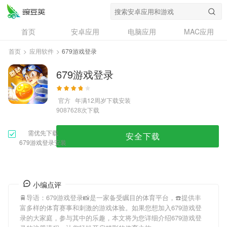
首页
安卓应用
电脑应用
MAC应用
资讯
专题
设计奖
创意应用
首页
>
应用软件
>
679游戏登录
问答
679游戏登录
官方
年满12周岁
下载安装
次下载
9087628
需优先下载
安全下载
679游戏登录安装
小编点评
🚆导语：
679游戏登录
📸是一家备受瞩目的体育平台，☎️提供丰
富多样的体育赛事和刺激的游戏体验。如果您想加入
679游戏登
录
的大家庭，参与其中的乐趣，本文将为您详细介绍
679游戏登