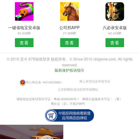
一键省电宝安卓版
公司邦APP
六必录安卓版
60.53MB
27.99MB
62.24MB
查看
查看
查看
© 2010 至今 679游戏登录 版权所有。© Since 2010 cbigame.com. All rights
reserved.
版权保护投诉指引
网上有害信息举报专区
粤公网安备 440106029885
・
公安部网络违法犯罪举报网站
增值电信业务经营许可证：粤B2-20030330号-1
网络出版服务许可证：（署）
网出证（京）字第2799号