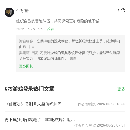
仲孙菡中
2
组织自己的冒险队伍，共同探索更加危险的地下城！
2026-06-25 06:53
推荐
澹台聪容
：提供详细的游戏教程，帮助新玩家快速上手，减少学习
曲线
来自
奚珊环 回复 习贤叶
游戏的道具系统设计得很巧妙，能够帮助玩家
提升实力，增加游戏的挑战性。
来自
更多回复
679游戏登录热门文章
更多
《仙魔决》又到月末超值福利周
作者:禄雄良 2026-06-25 15:56
再不疯狂我们就老了 《唱吧炫舞》追梦马车
作者:司徒彬欣 2026-06-25 07:51