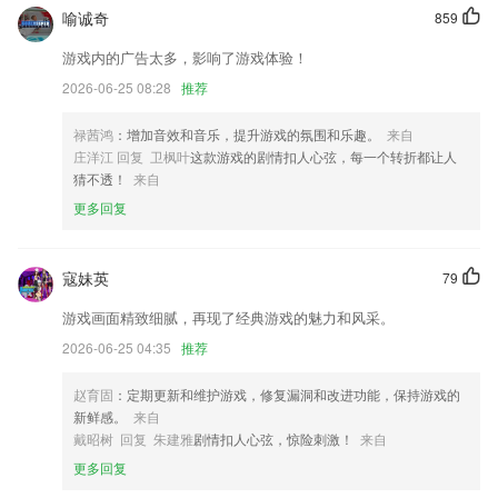
移除神奇浏览器的打开方式，仅保留功能用于浏览内置网页。
喻诚奇
859
【订单池】新增“特惠订单”和“精选订单”，帮您更快找到合适订单。
游戏内的广告太多，影响了游戏体验！
增加长按悬浮球按钮的快捷操作功能。
2026-06-25 08:28
推荐
增强程序稳定性。
禄茜鸿
：增加音效和音乐，提升游戏的氛围和乐趣。
来自
【设备管理】模块新增设备停机相关功能
庄洋江 回复 卫枫叶
这款游戏的剧情扣人心弦，每一个转折都让人
联系我们
猜不透！
来自
以上就是679游戏登录的介绍，如果您喜欢这款软件，您可以到应用商店
更多回复
进行打分评论，说出您的使用经历，以帮助我们更好的对产品进行优化修
改。
寇妹英
79
游戏画面精致细腻，再现了经典游戏的魅力和风采。
2026-06-25 04:35
推荐
赵育固
：定期更新和维护游戏，修复漏洞和改进功能，保持游戏的
新鲜感。
来自
戴昭树 回复 朱建雅
剧情扣人心弦，惊险刺激！
来自
更多回复