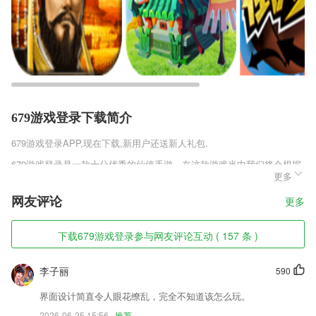
679游戏登录下载简介
679游戏登录
APP,现在下载,新用户还送新人礼包.
679游戏登录是一款十分优秀的仙侠手游，在这款游戏当中我们将会根据
更多
小说的衍生，在仙侠玄幻的世界背景下进行各种各样的冒险，剧情基本上
采用原创，但是还有很多书中的经典角色会作为一个彩蛋登场，给我们带
网友评论
更多
来惊喜，而游戏本身的素质当然没得说。
679游戏登录软件特色
下载679游戏登录参与网友评论互动 ( 157 条 )
1,「转场」大幕拉开、擦除、抖动、3D立体,自然衔接前后视频
李子丽
590
2,每次阅读小说都可以轻松进行，带给用户更多的便捷；
3,帮助园区借助物联网、云管端协同、大数据分析及人工智能
界面设计简直令人眼花缭乱，完全不知道该怎么玩。
2026-06-25 15:56
推荐