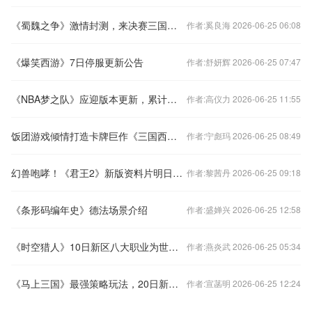
《蜀魏之争》激情封测，来决赛三国世界杯
作者:奚良海 2026-06-25 06:08
《爆笑西游》7日停服更新公告
作者:舒妍辉 2026-06-25 07:47
《NBA梦之队》应迎版本更新，累计充值送大礼
作者:高仪力 2026-06-25 11:55
饭团游戏倾情打造卡牌巨作《三国西游姬》
作者:宁彪玛 2026-06-25 08:49
幻兽咆哮！《君王2》新版资料片明日现身
作者:黎茜丹 2026-06-25 09:18
《条形码编年史》德法场景介绍
作者:盛婵兴 2026-06-25 12:58
《时空猎人》10日新区八大职业为世界杯代盐
作者:燕炎武 2026-06-25 05:34
《马上三国》最强策略玩法，20日新服等你来战
作者:宣菡明 2026-06-25 12:24