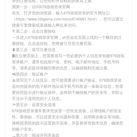
录
的注册流程，让您轻松开启精彩的体育之旅。
🈵第一步：访问679游戏登录官网
首先，打开您的浏览器，输入
679游戏登录
的官方网址🕧
（https://www.cbigame.com/iossoft/40661.html）。您可以通过
搜索引擎搜索或直接输入网址来访问。
🥦第二步：点击注册按钮
一旦进入
679游戏登录
官网，🌿您会在页面上找到一个醒目的注
册按钮。点击该按钮，您将被引导至注册页面。
🐜第三步：填写注册信息
🛢在注册页面上，您需要填写一些必要的个人信息来创建
679游戏
登录
账户。通常包括用户名、密码、电子邮件地址、手机号码
等。请务必提供准确完整的信息，以确保顺利完成注册。
📲第四步：验证账户
🍌填写完个人信息后，您可能需要进行账户验证。
679游戏登录
会向您提供的电子邮件地址或手机号码发送一条验证信息，您需
要按照提示进行验证操作。这有助于确保账户的安全性，并防止
不法分子滥用您的个人信息。
🍴第五步：设置安全选项
679游戏登录
通常要求您设置一些安全选项，以增强账户的安全
性。🎡例如，可以设置安全问题和答案，启用两步验证等功能。
请根据系统的提示设置相关选项，并妥善保管相关信息，确保您
的账户安全。
🛷第六步：阅读并同意条款