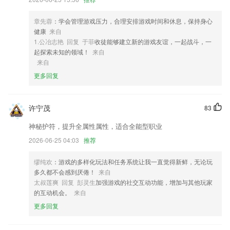
4,【证件扫描】
5,包括新闻、直播、服务、圈子、互动等几个板块，提供新闻阅读、视听
章先蓉
：学会管理游戏压力，合理安排游戏时间和休息，保持身心
直播、粉丝互动、政务商务、记者工具等多种服务。
健康
来自
6,标准化施工，省去工人繁琐的杂乱的施工步骤，方便了集团对施工现场
1.公冶志艳 回复 于菲
收徒能够建立新的游戏友谊，一起战斗，一
的统一把控;
起探索未知的领域！
来自
来自
679游戏登录软件优势
更多回复
1.：集成所有守护项设置，方便家长查找以及对家教机进行守护设置
2.提供的课程分类清晰明确，根据分类选择课程更加方便快捷；
许宁茂
83
3.每个省的入学过程进行一百万次模拟，全面分析入学可能性
神秘护符，提升全属性属性，适合全能型职业
4.一线专家展示手术演示，提供疑难手术成功案例
2026-06-25 04:03
推荐
5.●老师、学生和家长可以把自己的各类才艺作品发布共享出来哟！
缪纯欢
：游戏的多样化玩法和任务系统让我一直觉得新鲜，无论玩
6.学习，学习已报名课程，有课程学习、笔记管理、课后测验、课程评
多久都不会感到厌倦！
来自
价；
太叔莲爽 回复 彭灵生
加强游戏的社交互动功能，增加与其他玩家
679游戏登录更新了什么?
的互动机会。
来自
更多回复
坐标点击：有些控件没有文字也没有ID，此时可以通过输入控件的坐标来
实现点击。