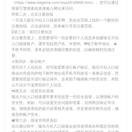
（https://www.cbigame.com/iossoft/40658.html）。您可以通过
搜索引擎搜索或直接输入网址来访问。
🏵第二步：点击注册按钮
一旦进入啵乐方站入口链接官网，您会在页面上找到一个醒目的
注册按钮。点击该按钮，您将被引导至注册页面。
🎚第三步：填写注册信息
在注册页面上，您需要填写一些必要的个人信息来创建啵乐方站
入口链接账户。通常包括用户名、🚨密码、🌐电子邮件地址、🥃
手机号码等。请务必提供准确完整的信息，以确保顺利完成注
册。
✈️第四步：验证账户
填写完个人信息后，您可能需要进行账户验证。啵乐方站入口链
接会向您提供的电子邮件地址或手机号码发送一条验证信息，您
需要按照提示进行验证操作。这有助于确保账户的安全性，并防
止不法分子滥用您的个人信息。
📲第五步：设置安全选项
啵乐方站入口链接通常要求您设置一些安全选项，以增强账户的
安全性。例如，可以设置安全问题和答案，启用两步验证等功
能。请根据系统的提示设置相关选项，并妥善保管相关信息，确
保您的账户安全。
📽第六步：阅读并同意条款
在注册过程中，啵乐方站入口链接会提供使用条款和规定供您阅
读。这些条款包括平台的使用规范、🛩隐私政策等内容。在注册