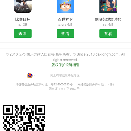
比赛目标
百世神兵
剑魂荣耀次时代
8.1GB
272.37MB
58.7MB
查看
查看
查看
© 2010 至今 啵乐方站入口链接 版权所有。© Since 2010 daxiongtv.com . All
rights reserved.
版权保护投诉指引
・
网上有害信息举报专区
增值电信业务经营许可证：粤B2-20030330号-1
网络出版服务许可证：（署）
网出证（京）字第827号