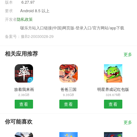
版本
6.27.97
要求
Android 8.5 以上
开发者
隐私政策
啵乐方站入口链接(中国)网页版-登录入口/官方网站/app下载
备案号：豫B2-20030028-29
相关应用推荐
更多
放着我来画
爸爸三国
明星养成记红包版
2.36GB
9.35GB
328.67MB
查看
查看
查看
你可能喜欢
更多