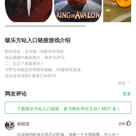
啵乐方站入口链接游戏介绍
附件组合，尝试每一种配件的用处
能从视频中截取图片，保存为JPG。
二、忘记了屏幕密码？
与野生动物近距离眼神接触，3D建模更逼真。
优化发布流程2.修复已知BUG
收起
网友评论
更多
下载啵乐方站入口链接，参与网友评论互动 ( 8827 条 )
林聪世
209
玩游戏的时候总是忘记吃饭，顶着一个大黑眼圈，怎么办？