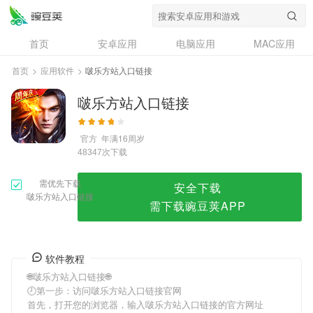
啵乐方站入口链接
首页
安卓应用
电脑应用
MAC应用
资讯
专题
设计奖
创意应用
首页
>
应用软件
>
啵乐方站入口链接
问答
啵乐方站入口链接
官方
年满16周岁
次下载
48347
需优先下载
安全下载
啵乐方站入口链接
需下载豌豆荚APP
软件教程
🌐啵乐方站入口链接🌐
🕗第一步：访问啵乐方站入口链接官网
首先，打开您的浏览器，输入啵乐方站入口链接的官方网址