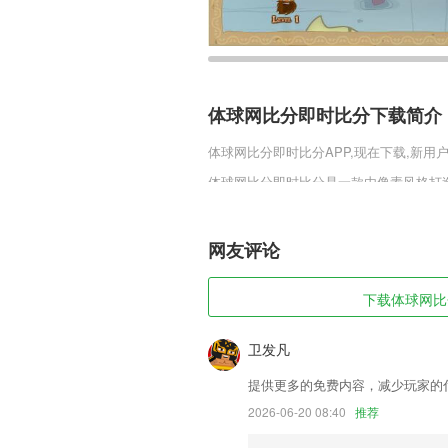
体球网比分即时比分下载简介
体球网比分即时比分
APP,现在下载,新用
体球网比分即时比分是一款由像素风格打
你拥有高超的打铁手艺，很多人都回来找
的让铁中的杂质被清除，然后制作出厉害的
网友评论
体球网比分即时比分软件特色
1,精彩视频：
下载体球网比分
2,Ins网红日杂风滤镜，使用场景全覆
3,在线随心所欲的去感受一下，不管是
卫发凡
4,草稿纸、便签纸、记事本
提供更多的免费内容，减少玩家的
5,早已创建了各种各样优选的新闻定义，
2026-06-20 08:40
推荐
6,可以快速的帮你分析手机中的各种垃