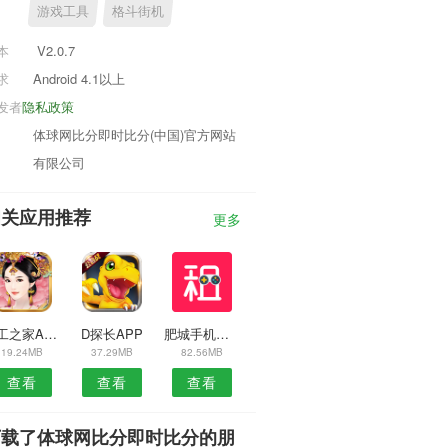
游戏工具
格斗街机
本
V2.0.7
求
Android 4.1以上
发者
隐私政策
体球网比分即时比分(中国)官方网站
有限公司
相关应用推荐
更多
务工之家APP
D探长APP
肥城手机台安卓版
19.24MB
37.29MB
82.56MB
查看
查看
查看
下载了体球网比分即时比分的朋