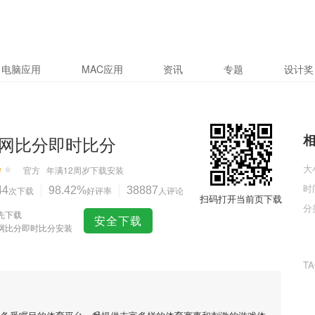
电脑应用
MAC应用
资讯
专题
设计奖
网比分即时比分
大
官方
年满12周岁
下载安装
时
44
次下载
98.42%
好评率
38887
人评论
扫码打开当前页下载
分
先下载
安全下载
网比分即时比分安装
T