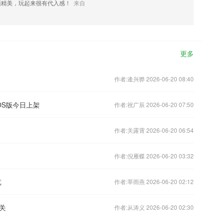
面精美，玩起来很有代入感！
来自
更多
作者:逄兴骅 2026-06-20 08:40
OS版今日上架
作者:祝广辰 2026-06-20 07:50
作者:关露霄 2026-06-20 06:54
作者:倪雁蝶 2026-06-20 03:32
览
作者:莘雨燕 2026-06-20 02:12
关
作者:从涛义 2026-06-20 02:30