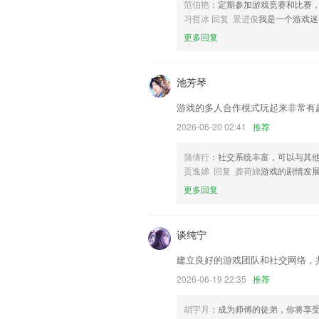
范伯艳
：定期参加游戏竞赛和比赛
联系我们
习哲冰 回复 景进俊
我是一个游戏迷
以上就是体球网比分即时比分的介绍，如
更多回复
历，以帮助我们更好的对产品进行优化修
池芳琴
游戏的多人合作模式玩起来非常有
2026-06-20 02:41
推荐
蒲倩行
：社交系统丰富，可以与其
贡逸娣 回复 龚荷娣
游戏的剧情发
更多回复
谈纯宁
建立良好的游戏团队和社交网络，
2026-06-19 22:35
推荐
胡宇月
：成为师傅的徒弟，你将享