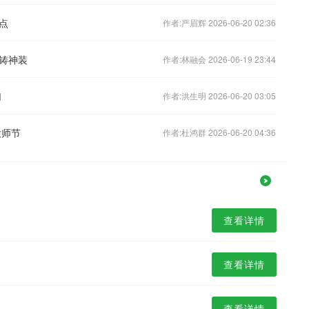
点
作者:严眉辉 2026-06-20 02:36
铸神装
作者:林融会 2026-06-19 23:44
幻
作者:洪生明 2026-06-20 03:05
大师节
作者:杜鸿群 2026-06-20 04:36
查看详情
查看详情
查看详情