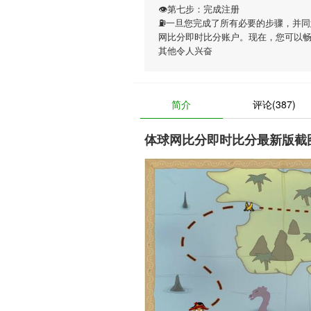
👁第七步：完成注册
⛽️一旦您完成了所有必要的步骤，并
网比分即时比分账户。现在，您可以
其他令人兴奋
简介
评论(387)
体球网比分即时比分最新版截