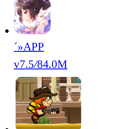
´»APP
v7.5
/
84.0M