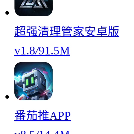
超强清理管家安卓版
v1.8
/
91.5M
番茄推APP