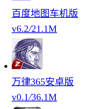
百度地图车机版
v6.2
/
21.1M
万律365安卓版
v0.1
/
36.1M