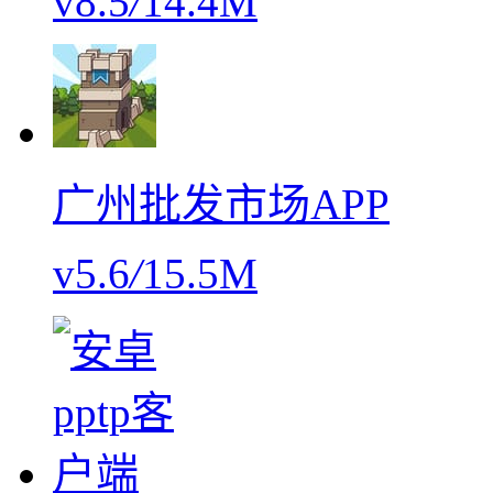
v8.5
/
14.4M
广州批发市场APP
v5.6
/
15.5M