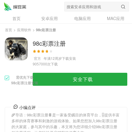
首页
安卓应用
电脑应用
MAC应用
资讯
专题
设计奖
创意应用
首页
>
应用软件
>
98c彩票注册
问答
98c彩票注册
官方
年满12周岁
下载安装
次下载
9057000
需优先下载
安全下载
98c彩票注册安装
小编点评
🌾导语：
98c彩票注册
🍫是一家备受瞩目的体育平台，🎚提供丰富
多样的体育赛事和刺激的游戏体验。如果您想加入
98c彩票注册
的大家庭，参与其中的乐趣，本文将为您详细介绍
98c彩票注册