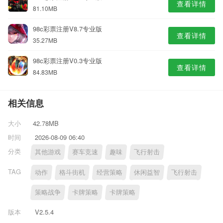
查看详情
81.10MB
98c彩票注册V8.7专业版
查看详情
35.27MB
98c彩票注册V0.3专业版
查看详情
84.83MB
相关信息
大小
42.78MB
时间
2026-08-09 06:40
分类
其他游戏
赛车竞速
趣味
飞行射击
TAG
动作
格斗街机
经营策略
休闲益智
飞行射击
策略战争
卡牌策略
卡牌策略
版本
V2.5.4