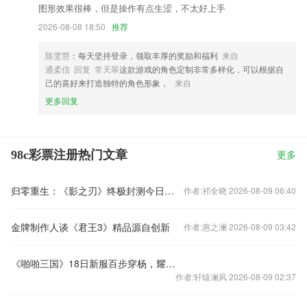
图形效果很棒，但是操作有点生涩，不太好上手
2026-08-08 18:50
推荐
陈雯慧
：每天坚持登录，领取丰厚的奖励和福利
来自
通柔信 回复 常天翠
这款游戏的角色定制非常多样化，可以根据自
己的喜好来打造独特的角色形象，
来自
更多回复
98c彩票注册热门文章
更多
归零重生：《影之刃》终极封测今日开启
作者:祁全晓 2026-08-09 06:40
金牌制作人谈《君王3》精品源自创新
作者:惠之澜 2026-08-09 03:42
《啪啪三国》18日新服百步穿杨，耀世开启
作者:轩辕澜风 2026-08-09 02:37