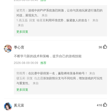
交互为设计的出发点，通过信息技术，真正实现人与人在互联网上的实时
交互，通过这样，来实现高校的管理、办公等业务拓展，进而产生数据，
诸梵亮
：游戏中的PVP系统激烈刺激，让你与其他玩家进行激烈的
进行大数据分析，为高校师生提供优质服务。
对战，展现实力。
来自
6,实时学习党建和总书记的重要讲话，了解社交和发展；
1.燕玉磊 回复 喻茗茗
利用环境优势，躲避敌人的攻击！
来自
来自
98c彩票注册软件优势
更多回复
1.定期精选文章/考前备考专题/纸条严选好课，帮你更系统、全面地提升
自己。
季心育
36
2.·写得开心，可在微信、qq、微博 分享、搞怪、发萌…，秀出不一样的
自己
不断学习新的战术和策略，提升自己的游戏技能
3.难度分级控制,确保小朋友在练习过2265程中碰到词都是学过的词
2026-08-09 06:09
推荐
4.实现了视频通信功能 ，便于实时知道孩子的学习情况；
劳雨秀
：在比赛中获得第一名，赢取稀有装备和称号！
来自
5.注会考试全部科目，注册会计师考试全部真题
缪玉莉 回复 仇志霞
添加剧情分支与不同结局，增加游戏的可玩性
与重复性。
来自
6.·提供了各种级别考试的真题和模拟训练，通过俄语考试您可以真实的
感受考试的环境，对自己的学习成果进行一个检查
更多回复
98c彩票注册更新了什么?
以上就是泛亚·电竞的介绍，如果您喜欢这款软件，您可以到应用商店进
奚元富
416
行打分评论，说出您的使用经历，以帮助我们更好的对产品进行优化修