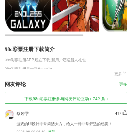
98c彩票注册下载简介
98c彩票注册
APP,现在下载,新用户还送新人礼包.
98c彩票注册是一款Amanita
更多
98c彩票注册软件特色
网友评论
更多
1,我的设备,查看绑定的设备
2,语音录音、本地视频自动转文字动画,多种旋转文字样式、背景样式任
下载98c彩票注册参与网友评论互动 ( 742 条 )
你选
3,与家长一起为孩子创造一个健康的生活方式和成长过程。
蔡娇学
417
4,多语切换：
游戏的UI设计非常简洁大方，给人一种非常舒适的感觉！
5,经世云的设计初衷就是用互联网+作为指导思想，以还原物理世界基本
2026-08-09 06:40
推荐