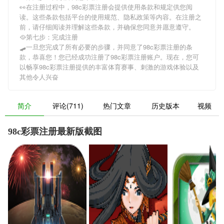
👀在注册过程中，
98c彩票注册
会提供使用条款和规定供您阅
读。这些条款包括平台的使用规范、隐私政策等内容。在注册之
前，请仔细阅读并理解这些条款，并确保您同意并愿意遵守。
🥘第七步：完成注册
🛹一旦您完成了所有必要的步骤，并同意了
98c彩票注册
的条
款，恭喜您！您已经成功注册了98c彩票注册账户。现在，您可
以畅享
98c彩票注册
提供的丰富体育赛事、刺激的游戏体验以及
其他令人兴奋
简介
评论(711)
热门文章
历史版本
视频
98c彩票注册最新版截图