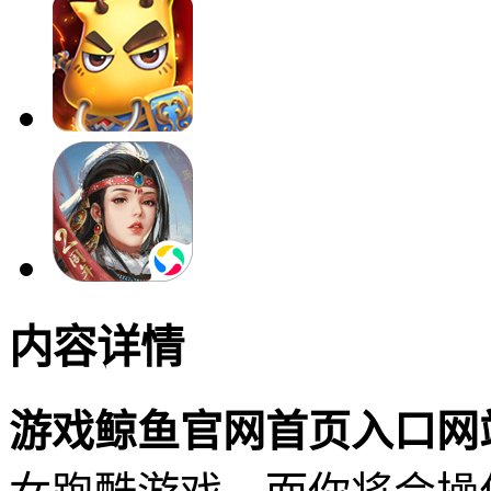
内容详情
游戏鲸鱼官网首页入口网