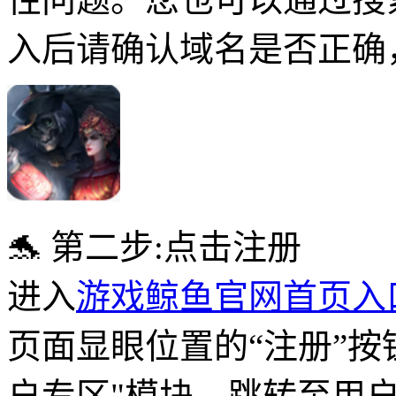
入后请确认域名是否正确
🐬 第二步:点击注册
进入
游戏鲸鱼官网首页入
页面显眼位置的“注册”按
户专区"模块，跳转至用