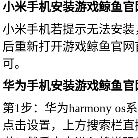
小米手机安装游戏鲸鱼官
小米手机若提示无法安装
后重新打开游戏鲸鱼官网
可。
华为手机安装游戏鲸鱼官
第1步：华为harmony 
点击设置，上方搜索栏直