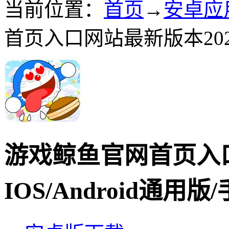
当前位置：
首页
→
安卓应
首页入口网站最新版本2026 
游戏鲸鱼官网首页入口
IOS/Android通用版