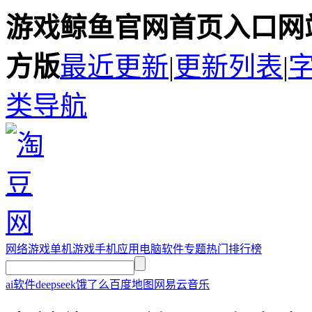
游戏鲸鱼官网首页入口网站
方版
最近更新
|
更新列表
|
类导航
网络游戏
单机游戏
手机应用
电脑软件
专题
热门排行榜
ai软件
deepseek
饿了么
百度地图
网易云音乐