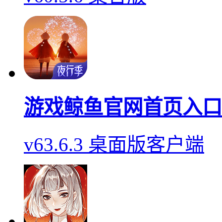
游戏鲸鱼官网首页入口
v63.6.3 桌面版客户端