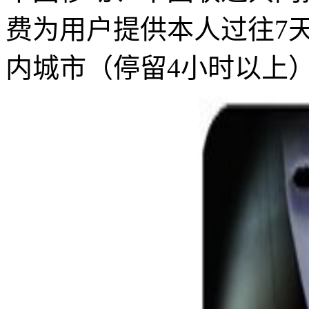
费为用户提供本人过往7
内城市（停留4小时以上