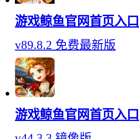
游戏鲸鱼官网首页入口
v89.8.2 免费最新版
游戏鲸鱼官网首页入口
v44.3.3 镜像版