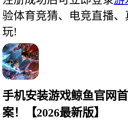
验体育竞猜、电竞直播、
玩!
手机安装游戏鲸鱼官网首
案！【2026最新版】