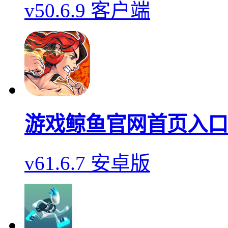
v50.6.9 客户端
游戏鲸鱼官网首页入口
v61.6.7 安卓版