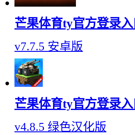
芒果体育ty官方登录
v7.7.5 安卓版
芒果体育ty官方登录
v4.8.5 绿色汉化版