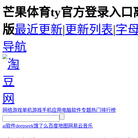
芒果体育ty官方登录入口
版
最近更新
|
更新列表
|
字
导航
网络游戏
单机游戏
手机应用
电脑软件
专题
热门排行榜
ai软件
deepseek
饿了么
百度地图
网易云音乐