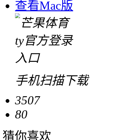
查看Mac版
手机扫描下载
3507
80
猜你喜欢