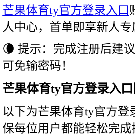
芒果体育ty官方登录入口
人中心，首单即享新人专
🌘 提示：完成注册后建
可免输密码！
芒果体育ty官方登录入
以下为芒果体育ty官方登
保每位用户都能轻松完成