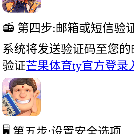
📻 第四步:邮箱或短信验
系统将发送验证码至您的
验证
芒果体育ty官方登录
🖥 第五步:设置安全选项