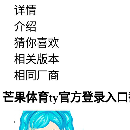
详情
介绍
猜你喜欢
相关版本
相同厂商
芒果体育ty官方登录入口