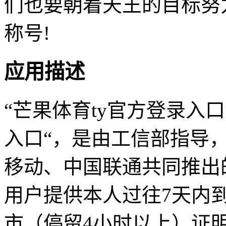
们也要朝着天王的目标努
称号!
应用描述
“芒果体育ty官方登录入口
入口“，是由工信部指导
移动、中国联通共同推出
用户提供本人过往7天内
市（停留4小时以上）证