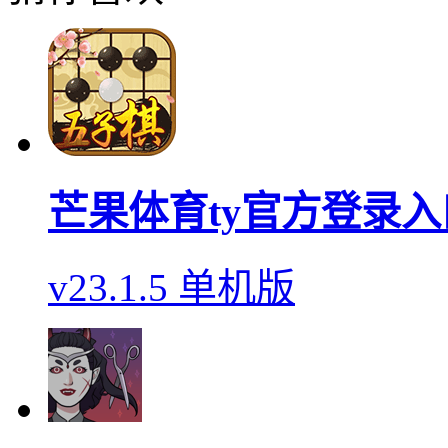
芒果体育ty官方登录
v23.1.5 单机版