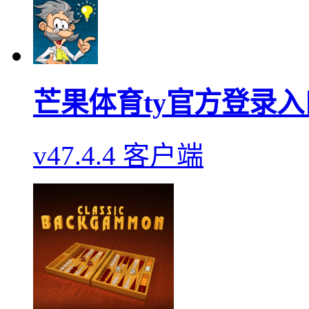
芒果体育ty官方登录
v47.4.4 客户端