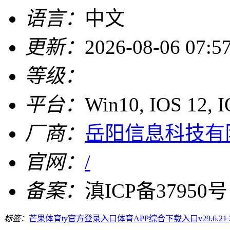
语言：
中文
更新：
2026-08-06 07:5
等级：
平台：
Win10, IOS 12, 
厂商：
岳阳信息科技有
官网：
/
备案：
滇ICP备37950号
标签：
芒果体育ty官方登录入口
体育APP综合下载入口v29.6.21 2