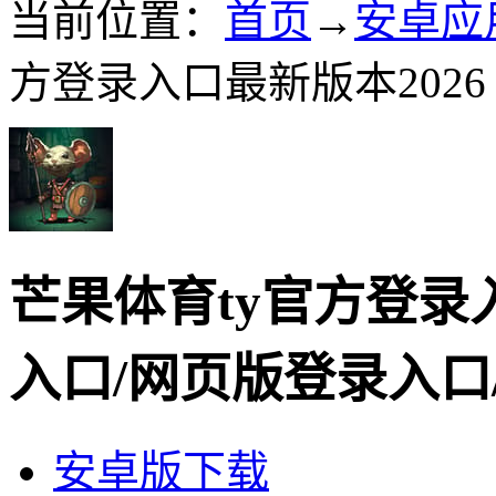
当前位置：
首页
→
安卓应
方登录入口最新版本2026 v
芒果体育ty官方登录入口
入口/网页版登录入口
安卓版下载