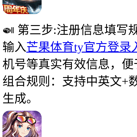
🍛 第三步:注册信息填写
输入
芒果体育ty官方登录
机号等真实有效信息，便
组合规则：支持中英文+
生成。