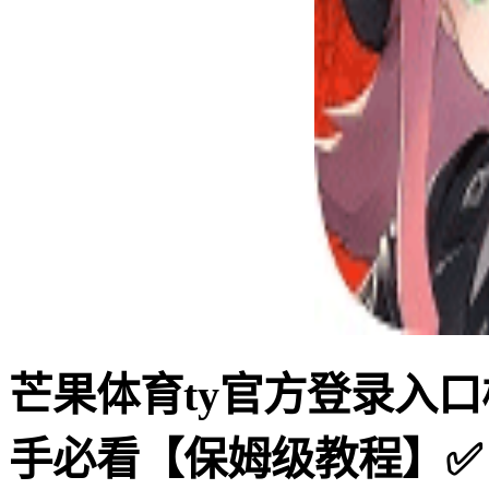
芒果体育ty官方登录入口
手必看【保姆级教程】✅