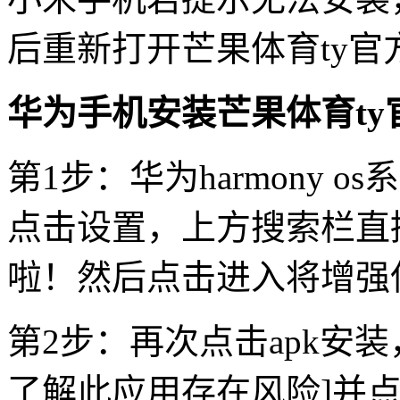
后重新打开芒果体育ty
华为手机安装芒果体育ty
第1步：华为harmony 
点击设置，上方搜索栏直
啦！然后点击进入将增强
第2步：再次点击apk安装
了解此应用存在风险]并点