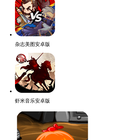
杂志美图安卓版
虾米音乐安卓版