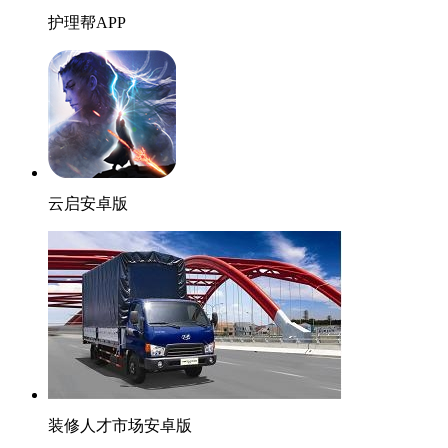
护理帮APP
云启安卓版
装修人才市场安卓版