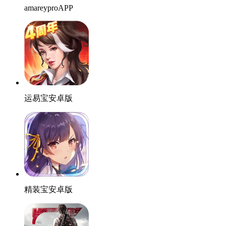
amareyproAPP
运易宝安卓版
精装宝安卓版