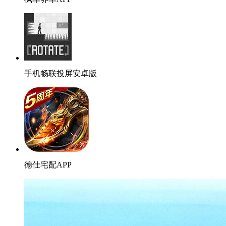
手机畅联投屏安卓版
德仕宅配APP