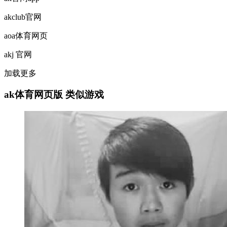
akclub官网
aoa体育网页
akj 官网
加载更多
ak体育网页版 类似游戏