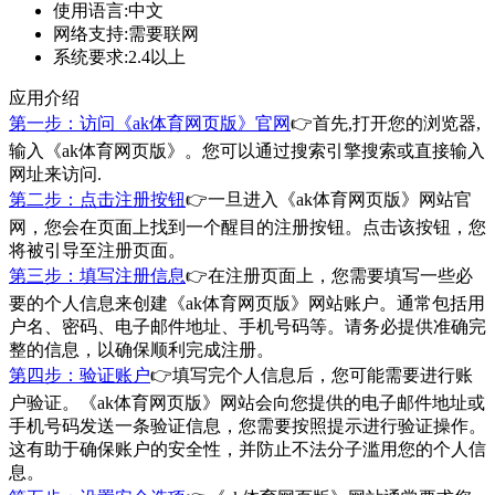
使用语言:
中文
网络支持:
需要联网
系统要求:
2.4以上
应用介绍
第一步：访问《ak体育网页版》官网
👉首先,打开您的浏览器,
输入《ak体育网页版》。您可以通过搜索引擎搜索或直接输入
网址来访问.
第二步：点击注册按钮
👉一旦进入《ak体育网页版》网站官
网，您会在页面上找到一个醒目的注册按钮。点击该按钮，您
将被引导至注册页面。
第三步：填写注册信息
👉在注册页面上，您需要填写一些必
要的个人信息来创建《ak体育网页版》网站账户。通常包括用
户名、密码、电子邮件地址、手机号码等。请务必提供准确完
整的信息，以确保顺利完成注册。
第四步：验证账户
👉填写完个人信息后，您可能需要进行账
户验证。《ak体育网页版》网站会向您提供的电子邮件地址或
手机号码发送一条验证信息，您需要按照提示进行验证操作。
这有助于确保账户的安全性，并防止不法分子滥用您的个人信
息。