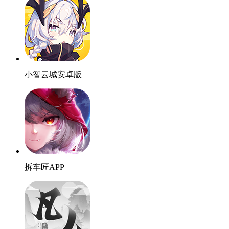
小智云城安卓版
拆车匠APP