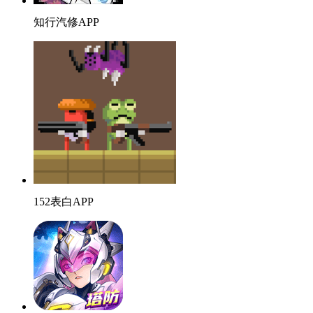
知行汽修APP
152表白APP