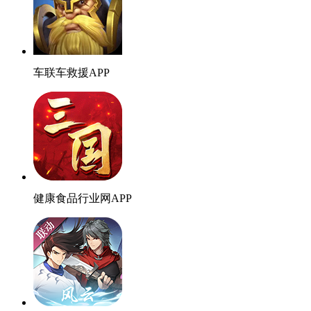
车联车救援APP
健康食品行业网APP