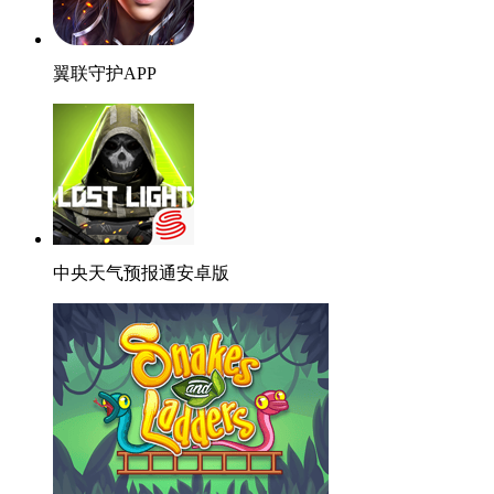
翼联守护APP
中央天气预报通安卓版