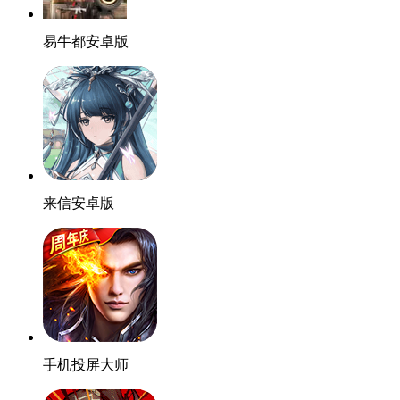
易牛都安卓版
来信安卓版
手机投屏大师