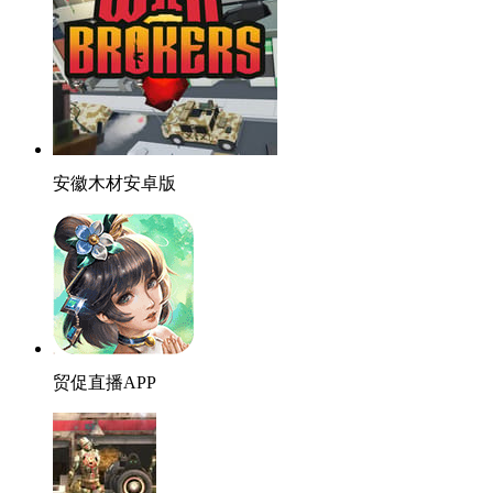
安徽木材安卓版
贸促直播APP