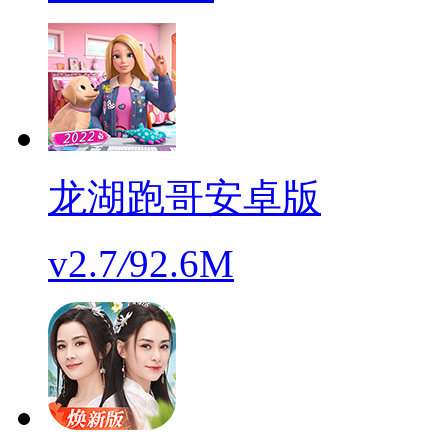
龙湖跑哥安卓版
v2.7
/
92.6M