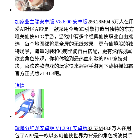
加家业主端安卓版 V8.6.90 安卓版
286.28M
94.5万人在用
爱AI社区APP是一款采用全新3D引擎打造出独特的东方
唯美仙侠RPG手游，游戏中有多个经典仙侠职业自由挑
选，每个地图都将是全屏的无缝效果，更有仙境般的独
特场景，海量时装和Q萌坐骑自由搭配，更有炫酷羽翼
改变角色外观，你将体验到最热血刺激的PVP竞技对
决，喜欢这款游戏的玩家快来趣趣手游网下载招摇如霜
官方正式版v1.91.3吧。
详情
玩赚分红龙安卓版 V1.2.91 安卓版
32.53M
43.8万人在用
包了APP是一款以玄幻仙侠世界为背景的角色扮演类手