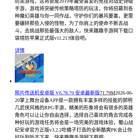
防类游戏，这将会是2019年最受喜爱的竞技对战史诗级
手游，游戏将突破传统策略塔防的玩法，你将招募到各
种魔幻英雄与你一同作战，守护你们的暴风要塞，更需
要碾碎那些入侵的怪物，为了你肩上的使命不断去战
斗，去挑战那些最强大的敌人，快来趣趣手游网下载口
袋塔防苹果正式版v11.213体验吧。
详情
照片传送机安卓版 V6.78.79 安卓最新版
71.79M
2026-06-
20
掌上舞台设备APP是一款拥有丰富多样的技能的郭明
几武侠风格的RPG手游，精美的形象将会有很多的英雄
角色可以让让你自由选择，选择自己喜欢的角去完成各
种好玩的游戏任务将会是一场完美的游戏体验，蜀山战
纪安卓官方正版v3.2.2吃橘子打造的全新酷爽PK会让你
好玩到听不下来，快来趣趣手游网下载吧。