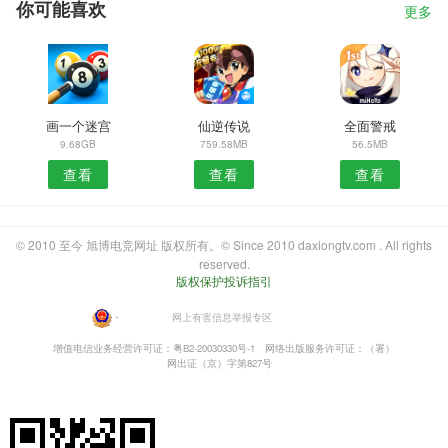
你可能喜欢
更多
画一个迷宫
仙逆传说
全面警戒
9.68GB
759.58MB
56.5MB
查看
查看
查看
© 2010 至今 旭博电竞网址 版权所有。© Since 2010 daxiongtv.com . All rights
reserved.
版权保护投诉指引
・
网上有害信息举报专区
增值电信业务经营许可证：粤B2-20030330号-1
网络出版服务许可证：（署）
网出证（京）字第827号