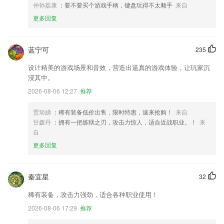
仲孙荔康
：要不要买个游戏手柄，键盘玩得不太顺手
来自
更多回复
蓝宁可
235
设计精美的游戏场景和音效，营造出逼真的游戏体验，让玩家沉
浸其中。
2026-08-06 12:27
推荐
贾琰娣
：稀有装备低价出售，限时特惠，速来抢购！
来自
甘媛丹
：拥有一把炼狱之刃，攻击力惊人，适合近战职业。！
来
自
更多回复
秦宜星
32
稀有装备，攻击力强劲，适合各种职业使用！
2026-08-06 17:29
推荐