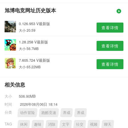
旭博电竞网址历史版本
0.126.953 V最新版
查看详情
大小 20.59
1.28.258 V最新版
查看详情
大小 56.7MB
7.605.724 V最新版
查看详情
大小 65.22MB
相关信息
大小
506.90MB
时间
2026年08月06日 18:14
分类
动作冒险
跑酷竞速
养成
养成
TAG
休闲
趣味
消除
文字
社交
视频
聊天