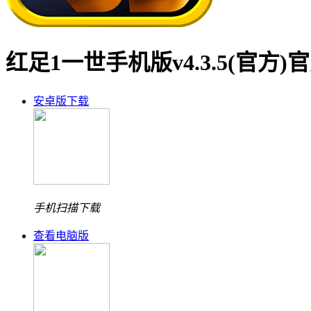
红足1一世手机版v4.3.5(官方)
安卓版下载
手机扫描下载
查看电脑版