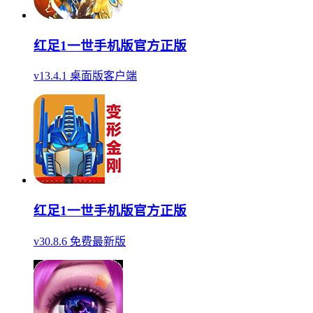
红足1一世手机版官方正版
v13.4.1 桌面版客户端
红足1一世手机版官方正版
v30.8.6 免费最新版