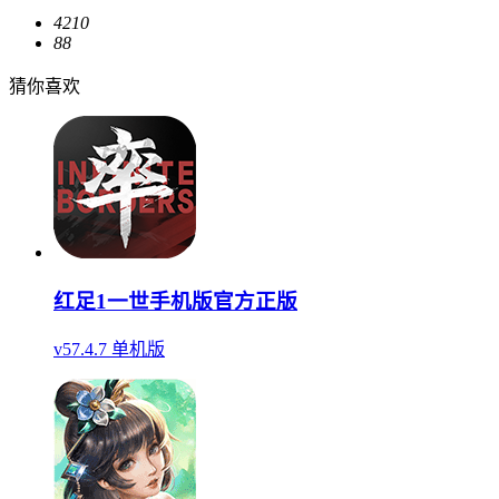
4210
88
猜你喜欢
红足1一世手机版官方正版
v57.4.7 单机版